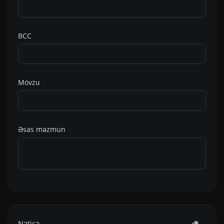
BCC
Mövzu
Əsas məzmun
Nəticə