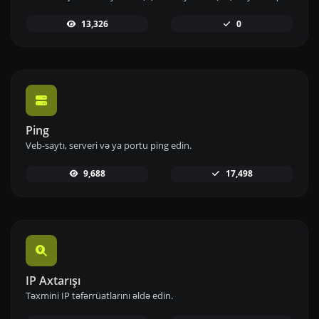
13,326
0
Ping
Veb-saytı, serveri və ya portu ping edin.
9,688
17,498
IP Axtarışı
Təxmini IP təfərrüatlarını əldə edin.