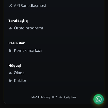
API Sənədləşməsi
Tərəfdaşlıq
Ortaq proqramı
Resurslar
Kömək mərkəzi
Hüquqi
Əlaqə
Kukilər
Müəllif hüququ © 2026 Digily Link.