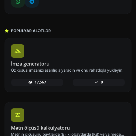
POPULYAR ALƏTLƏR
İmza generatoru
Öz xüsusi imzanızı asanlıqla yaradın və onu rahatlıqla yükləyin.
17,567
0
Mətn ölçüsü kalkulyatoru
Mətnin ölçüsünü baytlarda (B), kilobaytlarda (KB) və ya meqabaytlarda (MB) əldə edin.