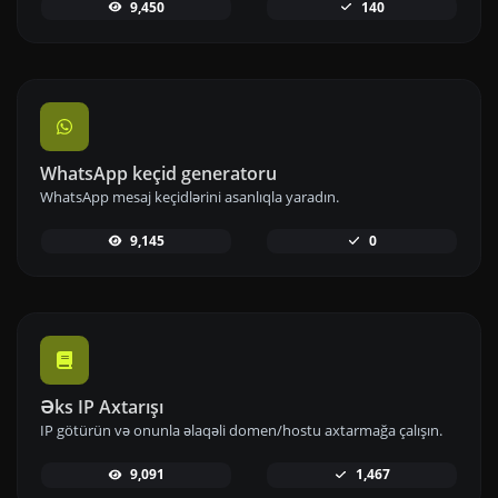
9,450
140
WhatsApp keçid generatoru
WhatsApp mesaj keçidlərini asanlıqla yaradın.
9,145
0
Əks IP Axtarışı
IP götürün və onunla əlaqəli domen/hostu axtarmağa çalışın.
9,091
1,467