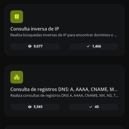
Consulta inversa de IP
Realiza búsquedas inversas de IP para encontrar dominios o anfitriones asociados a cualquier dirección IP.
9,077
1,466
Consulta de registros DNS: A, AAAA, CNAME, MX, NS, TXT, SOA de un host
Realiza consultas de registros DNS A, AAAA, CNAME, MX, NS, TXT y SOA de cualquier host de manera rápida y precisa.
5,565
40