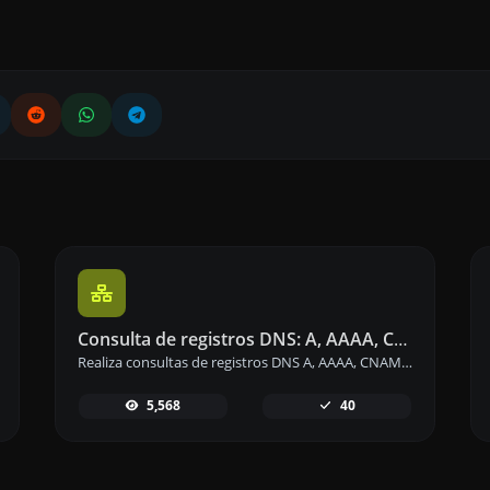
Consulta de registros DNS: A, AAAA, CNAME, MX, NS, TXT, SOA de un host
Realiza consultas de registros DNS A, AAAA, CNAME, MX, NS, TXT y SOA de cualquier host de manera rápida y precisa.
5,568
40