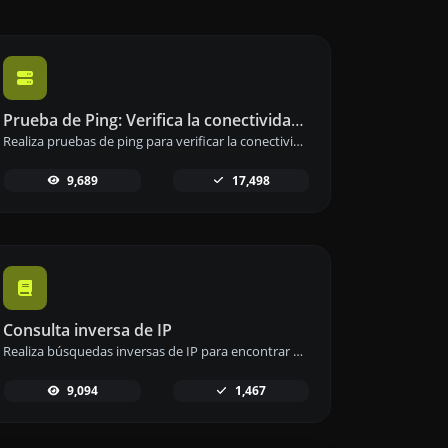
Prueba de Ping: Verifica la conectividad de sitios web y servidores
Realiza pruebas de ping para verificar la conectividad y tiempo de respuesta de sitios web, servidores o puertos.
9,689
17,498
Consulta inversa de IP
Realiza búsquedas inversas de IP para encontrar dominios o anfitriones asociados a cualquier dirección IP.
9,094
1,467