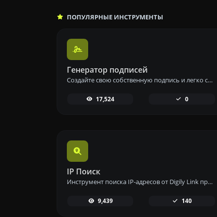
ПОПУЛЯРНЫЕ ИНСТРУМЕНТЫ
Генератор подписей
Создайте свою собственную подпись и легко скачайте её с помощью нашего инструмента для генерации персонализированных электронных подписей.
17,524
0
IP Поиск
Инструмент поиска IP-адресов от Digily Link предоставляет подробную информацию о любом IP-адресе. Используйте этот бесплатный онлайн-сервис, чтобы получить полные данные об IP.
9,439
140