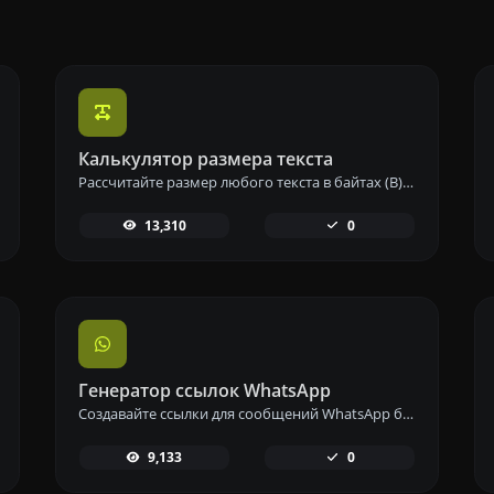
Калькулятор размера текста
Рассчитайте размер любого текста в байтах (B), килобайтах (KB) или мегабайтах (MB) с помощью нашего инструмента калькулятора размера текста.
13,310
0
Генератор ссылок WhatsApp
Создавайте ссылки для сообщений WhatsApp без усилий с помощью нашего инструмента генерации ссылок WhatsApp для мгновенной связи.
9,133
0