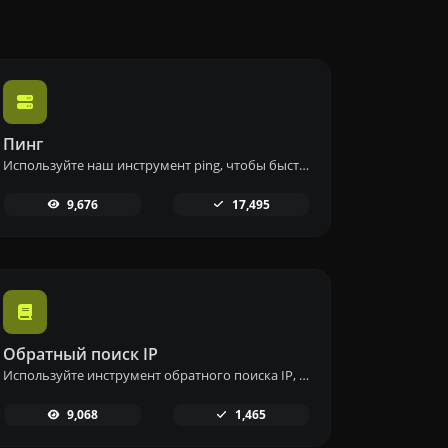
Пинг
Используйте наш инструмент ping, чтобы быстро и эффективно проверить статус и время отклика любого веб-сайта, сервера или порта.
9,676
17,495
Обратный поиск IP
Используйте инструмент обратного поиска IP, чтобы быстро и легко найти домен или хост, связанный с любым IP-адресом.
9,068
1,465