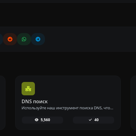
DNS поиск
Используйте наш инструмент поиска DNS, чтобы быстро найти DNS-записи A, AAAA, CNAME, MX, NS, TXT, SOA любого хоста и получить подробную информацию.
5,560
40