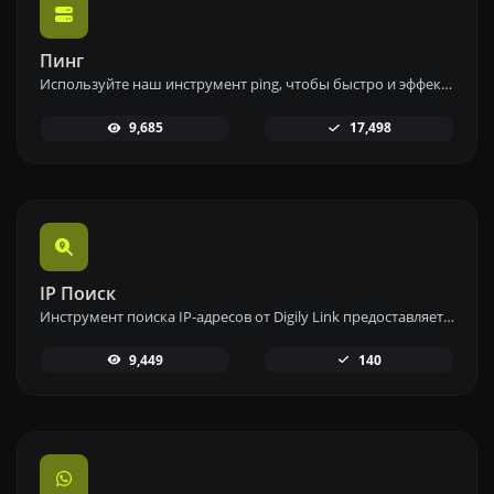
Пинг
Используйте наш инструмент ping, чтобы быстро и эффективно проверить статус и время отклика любого веб-сайта, сервера или порта.
9,685
17,498
IP Поиск
Инструмент поиска IP-адресов от Digily Link предоставляет подробную информацию о любом IP-адресе. Используйте этот бесплатный онлайн-сервис, чтобы получить полные данные об IP.
9,449
140