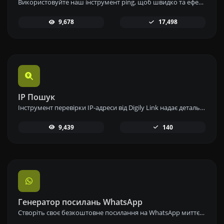
Використовуйте наш інструмент ping, щоб швидко та ефективно перевірити статус і час відгуку будь-якого вебсайту, сервера або порту.
9,678
17,498
IP Пошук
Інструмент перевірки IP-адреси від Digily Link надає детальну інформацію про будь-яку IP-адресу. Скористайтеся цим безкоштовним онлайн-сервісом, щоб отримати всебічні дані про IP.
9,439
140
Генератор посилань WhatsApp
Створіть своє безкоштовне посилання на WhatsApp миттєво за допомогою нашого генератора посилань WhatsApp. Додайте власне повідомлення та починайте чати в один клік – без входу в систему або кодування.