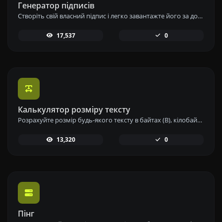
Генератор підписів
Створіть свій власний підпис і легко завантажте його за допомогою нашого інструменту генератора підписів для персоналізованих електронних підписів.
17,537
0
Калькулятор розміру тексту
Розрахуйте розмір будь-якого тексту в байтах (B), кілобайтах (KB) або мегабайтах (MB) за допомогою нашого інструменту для обчислення розміру тексту.
13,320
0
Пінг