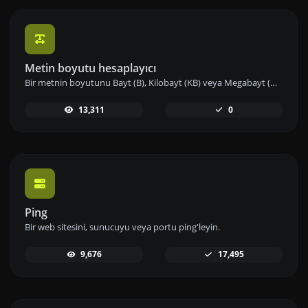
Metin boyutu hesaplayıcı
Bir metnin boyutunu Bayt (B), Kilobayt (KB) veya Megabayt (MB) cinsinden alın.
13,311
0
Ping
Bir web sitesini, sunucuyu veya portu ping'leyin.
9,676
17,495