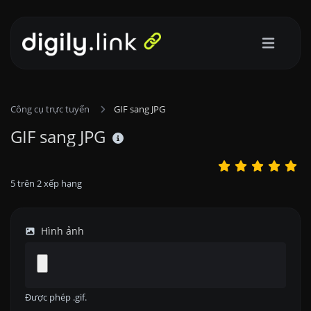
Công cụ trực tuyến
GIF sang JPG
GIF sang JPG
5
trên
2
xếp hạng
Hình ảnh
Được phép .gif.