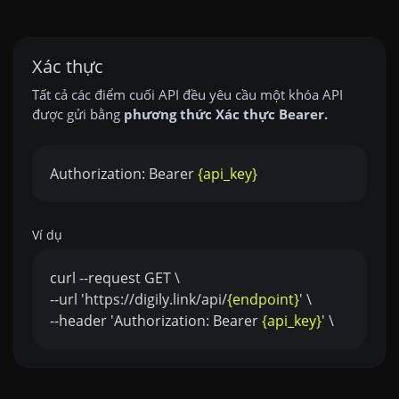
Xác thực
Tất cả các điểm cuối API đều yêu cầu một khóa API
được gửi bằng
phương thức Xác thực Bearer.
Authorization: Bearer
{api_key}
Ví dụ
curl --request GET \
--url 'https://digily.link/api/
{endpoint}
' \
--header 'Authorization: Bearer
{api_key}
' \