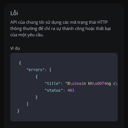
Lỗi
API của chúng tôi sử dụng các mã trạng thái HTTP
thông thường để chỉ ra sự thành công hoặc thất bại
của một yêu cầu.
Ví dụ
{
"
errors
"
:
 [
        {
"
title
"
:
"
B
\u1ea1
n kh
\u00f4
ng c
\u00f
"
status
"
:
401
        }
    ]
}