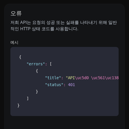
오류
저희 API는 요청의 성공 또는 실패를 나타내기 위해 일반
적인 HTTP 상태 코드를 사용합니다.
예시
{
"
errors
"
:
 [
        {
"
title
"
:
"
API
\uc5d0
\uc561\uc138\uc2
"
status
"
:
401
        }
    ]
}