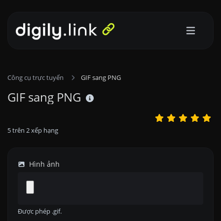
Công cụ trực tuyến
GIF sang PNG
GIF sang PNG
5
trên
2
xếp hạng
Hình ảnh
Được phép .gif.