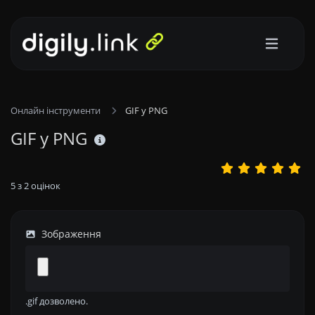
Онлайн інструменти
GIF у PNG
GIF у PNG
5
з
2
оцінок
Зображення
.gif дозволено.