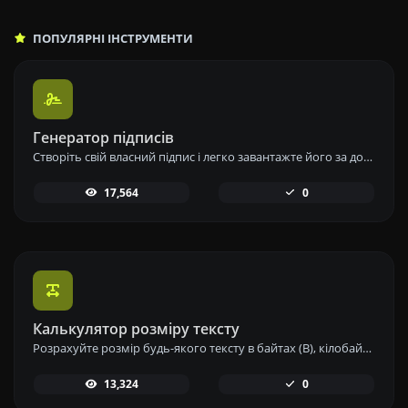
ПОПУЛЯРНІ ІНСТРУМЕНТИ
Генератор підписів
Створіть свій власний підпис і легко завантажте його за допомогою нашого інструменту генератора підписів для персоналізованих електронних підписів.
17,564
0
Калькулятор розміру тексту
Розрахуйте розмір будь-якого тексту в байтах (B), кілобайтах (KB) або мегабайтах (MB) за допомогою нашого інструменту для обчислення розміру тексту.
13,324
0