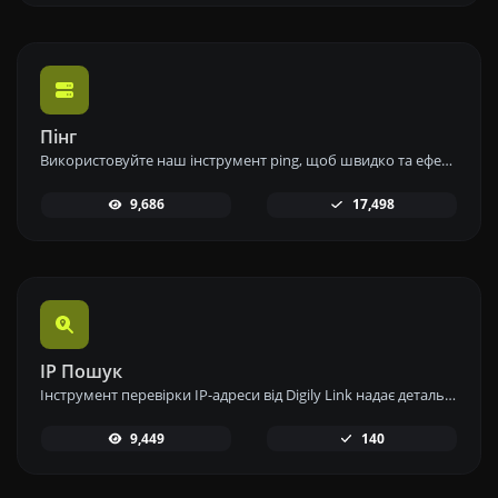
Пінг
Використовуйте наш інструмент ping, щоб швидко та ефективно перевірити статус і час відгуку будь-якого вебсайту, сервера або порту.
9,686
17,498
IP Пошук
Інструмент перевірки IP-адреси від Digily Link надає детальну інформацію про будь-яку IP-адресу. Скористайтеся цим безкоштовним онлайн-сервісом, щоб отримати всебічні дані про IP.
9,449
140