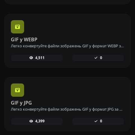
GIF у WEBP
Легко конвертуйте файли зображень GIF у формат WEBP за допомогою нашого інструменту перетворення GIF у WEBP для ефективного стиснення зображень.
4,511
0
GIF у JPG
Легко конвертуйте файли зображень GIF у формат JPG за допомогою нашого інструменту перетворення GIF у JPG для універсального використання зображень.
4,399
0