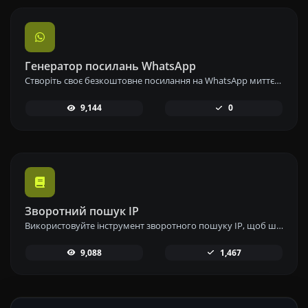
Генератор посилань WhatsApp
Створіть своє безкоштовне посилання на WhatsApp миттєво за допомогою нашого генератора посилань WhatsApp. Додайте власне повідомлення та починайте чати в один клік – без входу в систему або кодування.
9,144
0
Зворотний пошук IP
Використовуйте інструмент зворотного пошуку IP, щоб швидко та легко знайти домен або хост, пов'язаний з будь-якою IP-адресою.
9,088
1,467