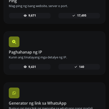
Ping
Mag-ping ng isang website, server o port.
9,671
17,495
Paghahanap ng IP
Kunin ang tinatayang mga detalye ng IP.
9,431
140
Generator ng link sa WhatsApp
Bumuo ng mga link ng mensahe sa whatsapp nang madali.