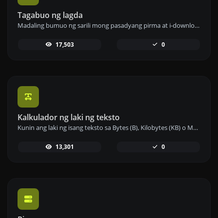
Tagabuo ng lagda
Madaling bumuo ng sarili mong pasadyang pirma at i-download ito nang madali.
17,503
0
Kalkulador ng laki ng teksto
Kunin ang laki ng isang teksto sa Bytes (B), Kilobytes (KB) o Megabytes (MB).
13,301
0