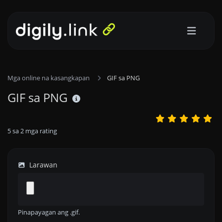
Mga online na kasangkapan
GIF sa PNG
GIF sa PNG
5
sa
2
mga rating
Larawan
Pinapayagan ang .gif.