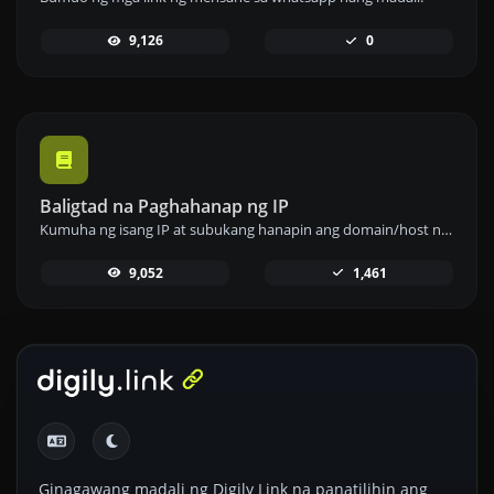
9,126
0
Baligtad na Paghahanap ng IP
Kumuha ng isang IP at subukang hanapin ang domain/host na nauugnay dito.
9,052
1,461
Ginagawang madali ng Digily Link na panatilihin ang