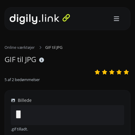
Online værktøjer
GIF til JPG
GIF til JPG
5
af
2
bedømmelser
Billede
.gif tilladt.