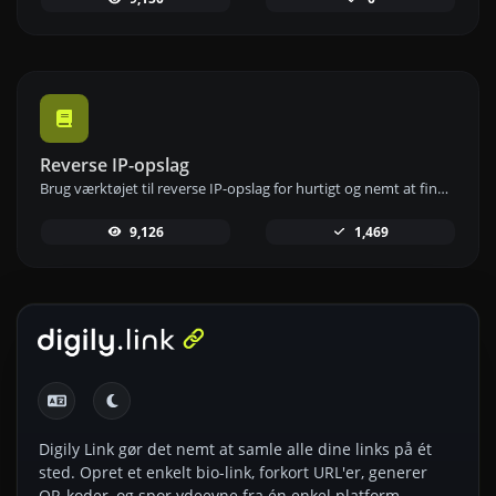
Reverse IP-opslag
Brug værktøjet til reverse IP-opslag for hurtigt og nemt at finde det domæne eller den vært, der er knyttet til en IP-adresse.
9,126
1,469
Digily Link gør det nemt at samle alle dine links på ét
sted. Opret et enkelt bio-link, forkort URL'er, generer
QR-koder, og spor ydeevne fra én enkel platform.