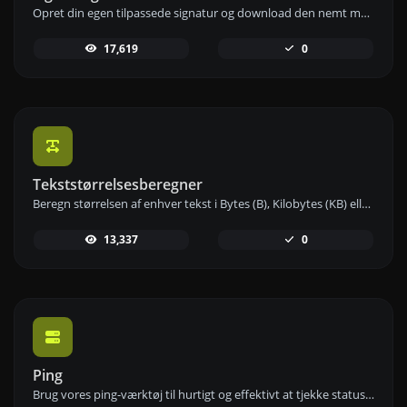
Opret din egen tilpassede signatur og download den nemt med vores signaturgeneratorværktøj til personlige e-signaturer.
17,619
0
Tekststørrelsesberegner
Beregn størrelsen af enhver tekst i Bytes (B), Kilobytes (KB) eller Megabytes (MB) ved hjælp af vores tekststørrelsesberegner.
13,337
0
Ping
Brug vores ping-værktøj til hurtigt og effektivt at tjekke status og svartid for enhver hjemmeside, server eller port.