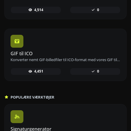
4,514
0
GIF til ICO
Konverter nemt GIF-billedfiler til ICO-format med vores GIF til ICO-konverteringsværktøj til at skabe favikoner.
4,451
0
POPULÆRE VÆRKTØJER
Signaturgenerator