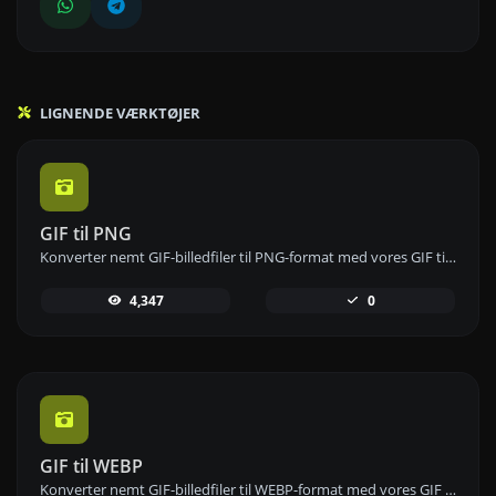
LIGNENDE VÆRKTØJER
GIF til PNG
Konverter nemt GIF-billedfiler til PNG-format med vores GIF til PNG-konverteringsværktøj for billeder i høj kvalitet.
4,347
0
GIF til WEBP
Konverter nemt GIF-billedfiler til WEBP-format med vores GIF til WEBP-konverteringsværktøj for effektiv billedkomprimering.