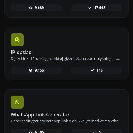
9,689
17,498
IP-opslag
Digily Links IP-opslagsværktøj giver detaljerede oplysninger om enhver IP-adresse. Brug denne gratis online tjeneste til at få omfattende IP-data.
9,456
140
WhatsApp Link Generator
Generer dit gratis WhatsApp-link øjeblikkeligt med vores WhatsApp Link Generator. Tilføj en tilpasset besked og start chats med ét klik – ingen login eller kodning krævet.
9,150
0