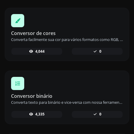
Conversor de cores
Converta facilmente sua cor para vários formatos como RGB, HEX e HSL com nossa ferramenta de conversão de cores.
4,044
0
Conversor binário
Converta texto para binário e vice-versa com nossa ferramenta de conversão binária para codificação e decodificação de dados eficiente.
4,335
0