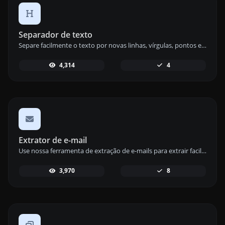
Separador de texto
Separe facilmente o texto por novas linhas, vírgulas, pontos e mais com nossa ferramenta de separação de texto para uma gestão de dados organizada.
4,314
4
Extrator de e-mail
Use nossa ferramenta de extração de e-mails para extrair facilmente endereços de e-mail de qualquer conteúdo de texto e gerenciar seus contatos de forma eficiente.
3,970
8