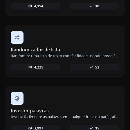
4,154
16
Randomizador de lista
Randomize uma lista de texto com facilidade usando nossa ferramenta de randomização de listas para ordenações diversas e imprevisíveis.
4,225
52
Inverter palavras
Inverta facilmente as palavras em qualquer frase ou parágrafo com nossa ferramenta de inversão de palavras para arranjos de texto únicos.
3,997
15