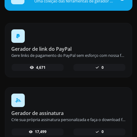
Uma coleção das ferramentas de gerador mais úteis com as quais você pode gerar dados.
Gerador de link do PayPal
Gere links de pagamento do PayPal sem esforço com nossa ferramenta geradora de links do PayPal para transações rápidas e seguras.
4,671
0
Gerador de assinatura
Crie sua própria assinatura personalizada e faça o download facilmente com nossa ferramenta geradora de assinaturas para assinaturas eletrônicas personalizadas.
17,499
0