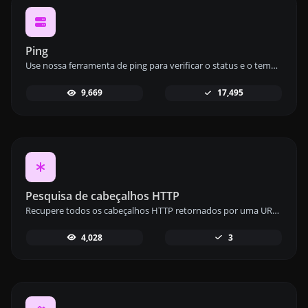
Ping
Use nossa ferramenta de ping para verificar o status e o tempo de resposta de qualquer site, servidor ou porta de forma rápida e eficiente.
9,669
17,495
Pesquisa de cabeçalhos HTTP
Recupere todos os cabeçalhos HTTP retornados por uma URL para uma solicitação GET típica com nossa ferramenta de consulta de cabeçalhos HTTP.
4,028
3