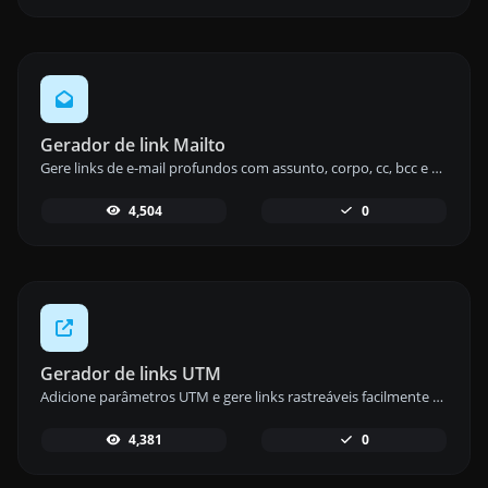
Gerador de link Mailto
Gere links de e-mail profundos com assunto, corpo, cc, bcc e código HTML usando nossa ferramenta geradora de links mailto.
4,504
0
Gerador de links UTM
Adicione parâmetros UTM e gere links rastreáveis facilmente com nossa ferramenta de geração de links UTM para um acompanhamento eficaz de campanhas.
4,381
0