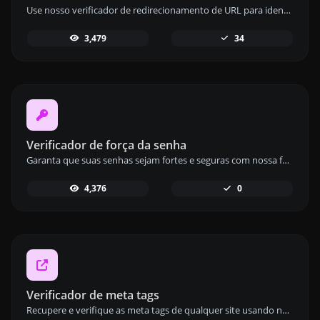
Use nosso verificador de redirecionamento de URL para identificar redirecionamentos 301 e 302 para um URL específico, verificando até 10 redirecionamentos.
3,479
34
Verificador de força da senha
Garanta que suas senhas sejam fortes e seguras com nossa ferramenta de verificação de força de senha, oferecendo feedback detalhado.
4,376
0
Verificador de meta tags
Recupere e verifique as meta tags de qualquer site usando nossa ferramenta de verificação de meta tags para otimizar seu SEO.