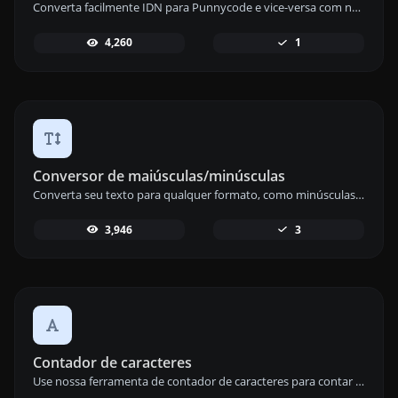
Converta facilmente IDN para Punnycode e vice-versa com nossa ferramenta de conversão IDN Punnycode para uma gestão precisa de nomes de domínio.
4,260
1
Conversor de maiúsculas/minúsculas
Converta seu texto para qualquer formato, como minúsculas, MAIÚSCULAS ou camelCase, usando nossa versátil ferramenta de conversão de casos.
3,946
3
Contador de caracteres
Use nossa ferramenta de contador de caracteres para contar o número de caracteres e palavras em qualquer texto para uma gestão de conteúdo precisa.