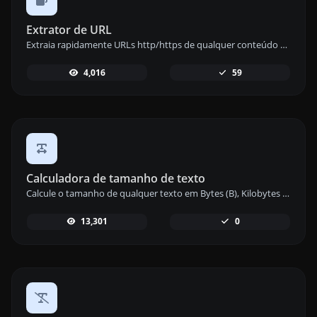
Extrator de URL
Extraia rapidamente URLs http/https de qualquer conteúdo de texto com nossa ferramenta de extração de URLs e organize seus links de forma eficaz.
4,016
59
Calculadora de tamanho de texto
Calcule o tamanho de qualquer texto em Bytes (B), Kilobytes (KB) ou Megabytes (MB) usando nossa ferramenta de cálculo de tamanho de texto.
13,301
0