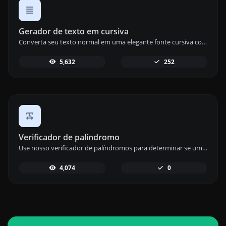
Gerador de texto em cursiva
Converta seu texto normal em uma elegante fonte cursiva com nossa ferramenta de geração de texto cursivo para texto estiloso.
5,632
252
Verificador de palíndromo
Use nosso verificador de palíndromos para determinar se uma palavra ou frase é lida da mesma forma de trás para frente para uma análise de texto divertida.
4,074
0