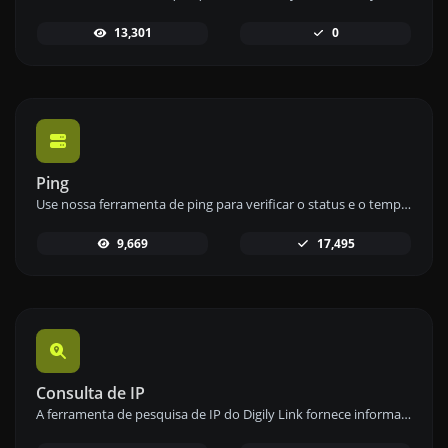
13,301
0
Ping
Use nossa ferramenta de ping para verificar o status e o tempo de resposta de qualquer site, servidor ou porta de forma rápida e eficiente.
9,669
17,495
Consulta de IP
A ferramenta de pesquisa de IP do Digily Link fornece informações detalhadas sobre qualquer endereço IP. Use este serviço online gratuito para obter dados abrangentes de IP.