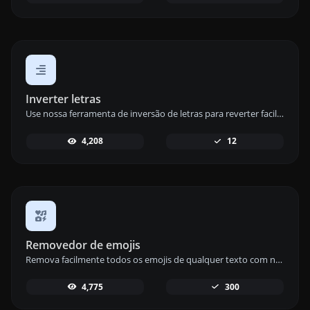
Inverter letras
Use nossa ferramenta de inversão de letras para reverter facilmente as letras em qualquer frase ou parágrafo para manipulação criativa de texto.
4,208
12
Removedor de emojis
Remova facilmente todos os emojis de qualquer texto com nossa ferramenta de remoção de emojis para um conteúdo limpo e sem emojis.
4,775
300