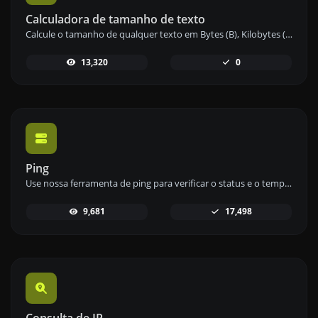
Calculadora de tamanho de texto
Calcule o tamanho de qualquer texto em Bytes (B), Kilobytes (KB) ou Megabytes (MB) usando nossa ferramenta de cálculo de tamanho de texto.
13,320
0
Ping
Use nossa ferramenta de ping para verificar o status e o tempo de resposta de qualquer site, servidor ou porta de forma rápida e eficiente.
9,681
17,498
Consulta de IP