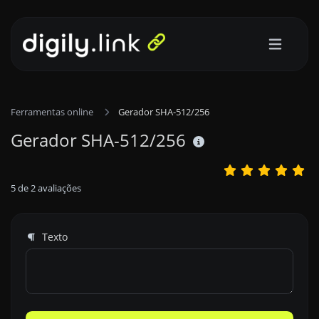
Ferramentas online
Gerador SHA-512/256
Gerador SHA-512/256
5
de
2
avaliações
Texto