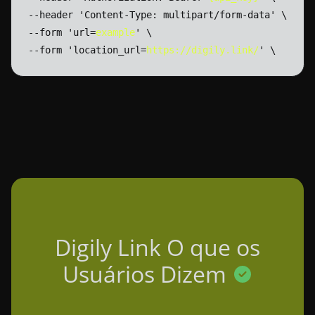
--header
'Content-Type:
multipart/form-data'
\
--form
'url=
example
'
\
--form
'location_url=
https://digily.link/
'
\
Digily Link O que os
Usuários Dizem