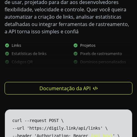
de usar, projetado para dar aos desenvolvedores
flexibilidade, velocidade e controle. Quer você queira
automatizar a criação de links, analisar estatísticas
detalhadas ou integrar ferramentas de rastreamento,
a API torna isso simples e confiá
Links
Projetos
Estatísticas de links
Pixels de rastreamento
Códigos QR
Domínios personalizados
Documentação da API
curl
--request
POST
\
--url
'https://digily.link/api/links'
\
--header
'Authorization:
Bearer
{api_key}
'
\