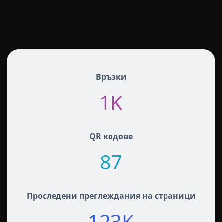
Връзки
1K+
QR кодове
87+
Проследени преглеждания на страници
123K+