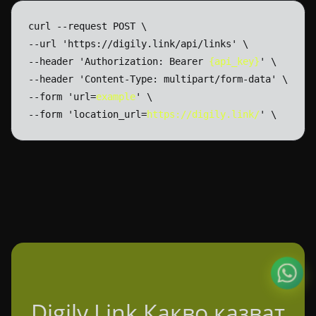
curl
--request
POST
\
--url
'https://digily.link/api/links'
\
--header
'Authorization:
Bearer
{api_key}
'
\
--header
'Content-Type:
multipart/form-data'
\
--form
'url=
example
'
\
--form
'location_url=
https://digily.link/
'
\
Digily Link Какво казват