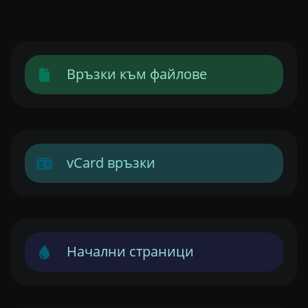
Връзки към файлове
vCard връзки
Начални страници