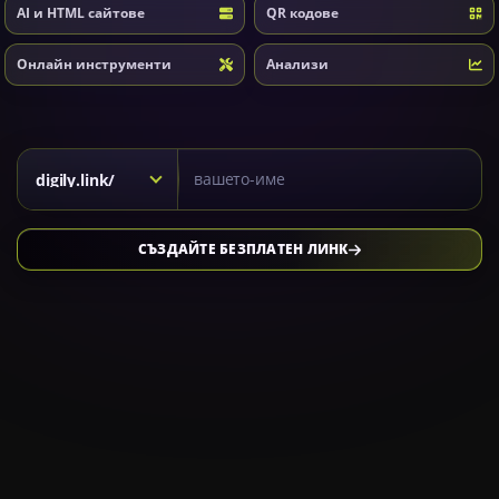
AI и HTML сайтове
QR кодове
Онлайн инструменти
Анализи
Kısa link için alan adı seçiniz
digily.link/
СЪЗДАЙТЕ БЕЗПЛАТЕН ЛИНК