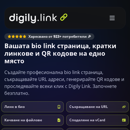
Харесвано от
923+
потребители 🎉
Вашата bio link страница, кратки
линкове и QR кодове на едно
място
Създайте професионална bio link страница,
съкращавайте URL адреси, генерирайте QR кодове и
проследявайте всеки клик с Digily Link. Започнете
безплатно.
Линк в био
Съкращаване на URL
Качване на файлове
Споделяне на vCard