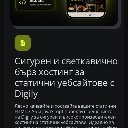
Сигурен и светкавично
бърз хостинг за
статични уебсайтове с
Digily
Лесно качвайте и хоствайте вашите статични
HTML, CSS и JavaScript проекти с решението
на Digily за сигурен и високопроизводителен
хостинг на статични уебсайтове. Идеално за
целеви страници, портфолиа, автобиографии