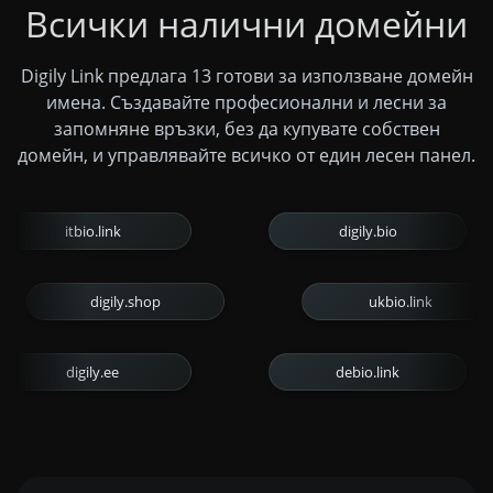
Всички налични домейни
Digily Link предлага 13 готови за използване домейн
имена. Създавайте професионални и лесни за
запомняне връзки, без да купувате собствен
домейн, и управлявайте всичко от един лесен панел.
itbio.link
digily.bio
digily.shop
ukbio.lin
digily.ee
debio.link