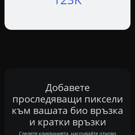
Добавете
проследяващи пиксели
към вашата био връзка
и кратки връзки
Следете кликванията, насочвайте отново