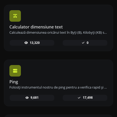
Calculator dimensiune text
Calculează dimensiunea oricărui text în Byți (B), Kilobyți (KB) sau Megabyți (MB) folosind instrumentul nostru de calcul al dimensiunii textului.
13,320
0
Ping
Folosiți instrumentul nostru de ping pentru a verifica rapid și eficient starea și timpul de răspuns al oricărui site web, server sau port.
9,681
17,498