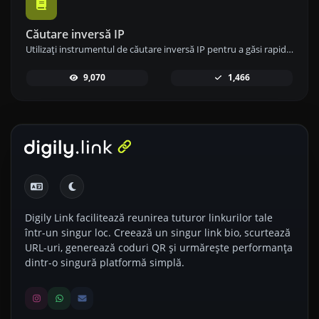
Căutare inversă IP
Utilizați instrumentul de căutare inversă IP pentru a găsi rapid și ușor domeniul sau gazda asociată cu orice adresă IP.
9,070
1,466
Digily Link facilitează reunirea tuturor linkurilor tale
într-un singur loc. Creează un singur link bio, scurtează
URL-uri, generează coduri QR și urmărește performanța
dintr-o singură platformă simplă.