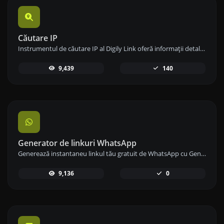
Căutare IP
Instrumentul de căutare IP al Digily Link oferă informații detaliate despre orice adresă IP. Folosește acest serviciu online gratuit pentru a obține date IP cuprinzătoare.
9,439
140
Generator de linkuri WhatsApp
Generează instantaneu linkul tău gratuit de WhatsApp cu Generatorul nostru de Linkuri WhatsApp. Adaugă un mesaj personalizat și începe conversațiile cu un singur clic – fără autentificare sau codare necesară.
9,136
0