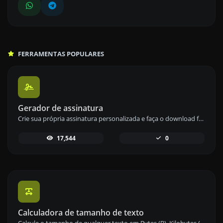
FERRAMENTAS POPULARES
Gerador de assinatura
Crie sua própria assinatura personalizada e faça o download facilmente com nossa ferramenta geradora de assinaturas para assinaturas eletrônicas personalizadas.
17,544
0
Calculadora de tamanho de texto
Calcule o tamanho de qualquer texto em Bytes (B), Kilobytes (KB) ou Megabytes (MB) usando nossa ferramenta de cálculo de tamanho de texto.