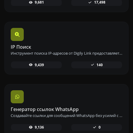
9,681
17,498
IP Поиск
Инструмент поиска IP-адресов от Digily Link предоставляет подробную информацию о любом IP-адресе. Используйте этот бесплатный онлайн-сервис, чтобы получить полные данные об IP.
9,439
140
Генератор ссылок WhatsApp
Создавайте ссылки для сообщений WhatsApp без усилий с помощью нашего инструмента генерации ссылок WhatsApp для мгновенной связи.
9,136
0