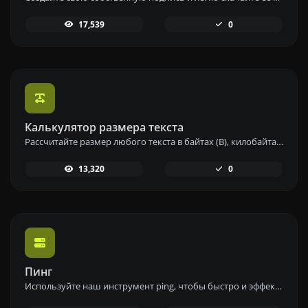
17,539
0
Калькулятор размера текста
Рассчитайте размер любого текста в байтах (B), килобайтах (KB) или мегабайтах (MB) с помощью нашего инструмента калькулятора размера текста.
13,320
0
Пинг
Используйте наш инструмент ping, чтобы быстро и эффективно проверить статус и время отклика любого веб-сайта, сервера или порта.