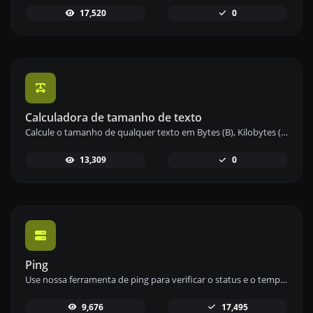
17,520
0
Calculadora de tamanho de texto
Calcule o tamanho de qualquer texto em Bytes (B), Kilobytes (KB) ou Megabytes (MB) usando nossa ferramenta de cálculo de tamanho de texto.
13,309
0
Ping
Use nossa ferramenta de ping para verificar o status e o tempo de resposta de qualquer site, servidor ou porta de forma rápida e eficiente.
9,676
17,495