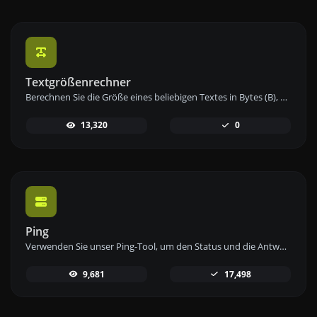
Textgrößenrechner
Berechnen Sie die Größe eines beliebigen Textes in Bytes (B), Kilobytes (KB) oder Megabytes (MB) mit unserem Textgrößenrechner.
13,320
0
Ping
Verwenden Sie unser Ping-Tool, um den Status und die Antwortzeit einer beliebigen Website, eines Servers oder Ports schnell und effizient zu überprüfen.
9,681
17,498