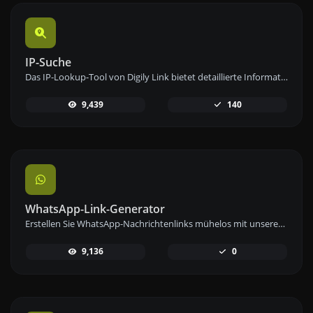
IP-Suche
Das IP-Lookup-Tool von Digily Link bietet detaillierte Informationen zu jeder IP-Adresse. Nutzen Sie diesen kostenlosen Online-Dienst, um umfassende IP-Daten zu erhalten.
9,439
140
WhatsApp-Link-Generator
Erstellen Sie WhatsApp-Nachrichtenlinks mühelos mit unserem WhatsApp-Link-Generator-Tool für sofortige Kommunikation.
9,136
0