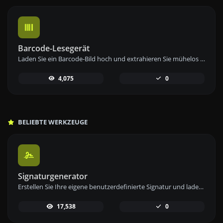
Barcode-Lesegerät
Laden Sie ein Barcode-Bild hoch und extrahieren Sie mühelos die eingebetteten Daten mit unserem Barcode-Lesetool für eine schnelle Informationsabfrage.
4,075
0
BELIEBTE WERKZEUGE
Signaturgenerator
Erstellen Sie Ihre eigene benutzerdefinierte Signatur und laden Sie sie einfach mit unserem Signaturgenerator-Tool für personalisierte E-Signaturen herunter.
17,538
0