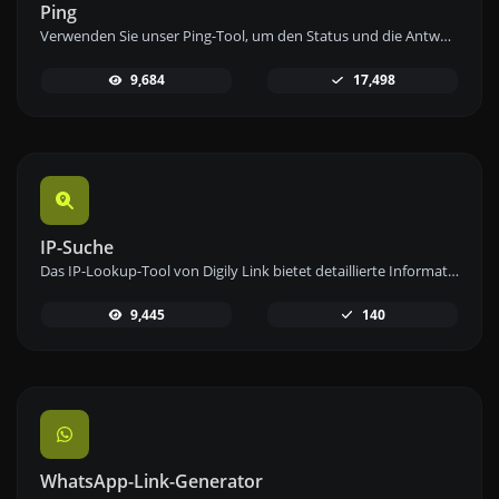
Ping
Verwenden Sie unser Ping-Tool, um den Status und die Antwortzeit einer beliebigen Website, eines Servers oder Ports schnell und effizient zu überprüfen.
9,684
17,498
IP-Suche
Das IP-Lookup-Tool von Digily Link bietet detaillierte Informationen zu jeder IP-Adresse. Nutzen Sie diesen kostenlosen Online-Dienst, um umfassende IP-Daten zu erhalten.
9,445
140
WhatsApp-Link-Generator