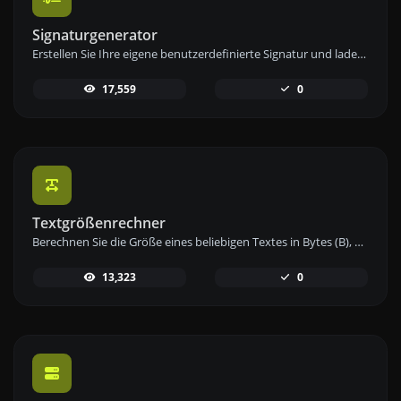
Signaturgenerator
Erstellen Sie Ihre eigene benutzerdefinierte Signatur und laden Sie sie einfach mit unserem Signaturgenerator-Tool für personalisierte E-Signaturen herunter.
17,559
0
Textgrößenrechner
Berechnen Sie die Größe eines beliebigen Textes in Bytes (B), Kilobytes (KB) oder Megabytes (MB) mit unserem Textgrößenrechner.
13,323
0