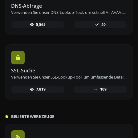
DNS-Abfrage
Verwenden Sie unser DNS-Lookup-Tool, um schnell A-, AAAA-, CNAME-, MX-, NS-, TXT-, SOA-DNS-Einträge eines Hosts zu finden und detaillierte Informationen zu erhalten.
5,565
40
SSL-Suche
Verwenden Sie unser SSL-Lookup-Tool, um umfassende Details zu jedem SSL-Zertifikat abzurufen und die Sicherheit Ihrer Website zu gewährleisten.
7,819
109
BELIEBTE WERKZEUGE