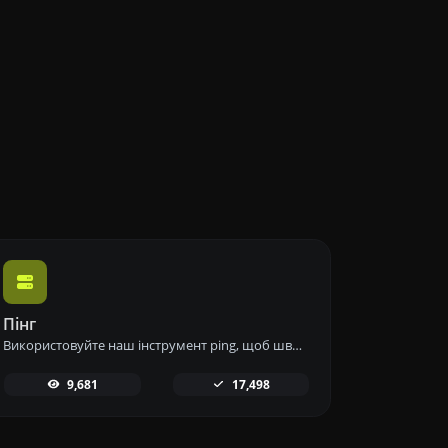
Пінг
Використовуйте наш інструмент ping, щоб швидко та ефективно перевірити статус і час відгуку будь-якого вебсайту, сервера або порту.
9,681
17,498