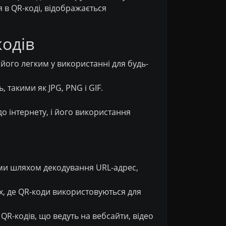
 в QR-коді, відображається
кодів
його легким у використанні для будь-
такими як JPG, PNG і GIF.
о інтернету, і його використання
ами шляхом декодування URL-адрес,
х, де QR-коди використовуються для
R-кодів, що ведуть на вебсайти, відео