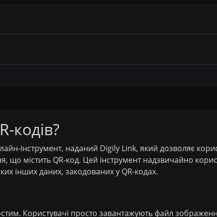
R-кодів?
айн-інструмент, наданий Digily Link, який дозволяє кор
, що містить QR-код. Цей інструмент надзвичайно корис
яких інших даних, закодованих у QR-кодах.
стим. Користувачі просто завантажують файл зображення