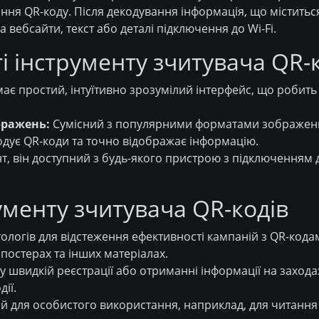
ня QR-коду. Після декодування інформація, що міститься
 вебсайти, текст або деталі підключення до Wi-Fi.
і інструменту зчитувача QR-
ає простий, інтуїтивно зрозумілий інтерфейс, що робить 
бражень:
Сумісний з популярними форматами зображень, 
дує QR-коди та точно відображає інформацію.
т, він доступний з будь-якого пристрою з підключенням д
ументу зчитувача QR-кодів
логів для відстеження ефективності кампаній з QR-код
постерах та інших матеріалах.
 швидкій реєстрації або отриманні інформації на захода
ії.
 для особистого використання, наприклад, для читання Q