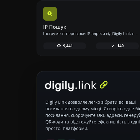
IP Пошук
Інструмент перевірки IP-адреси від Digily Link надає детальну інформацію про будь-яку IP-адресу. Скористайтеся цим безкоштовним онлайн-сервісом, щоб отримати всебічні дані про IP.
9,441
140
Digily Link дозволяє легко зібрати всі ваші
посилання в одному місці. Створіть одне бі
посилання, скорочуйте URL-адреси, генеру
QR-коди та відстежуйте ефективність з одні
простої платформи.