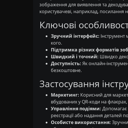
зображення для виявлення та декодуван
користувачеві, наприклад, посилання на
Ключові особливост
Зручний інтерфейс:
Інструмент м
кого.
Підтримка різних форматів зо
Швидкий і точний:
Швидко деко
Доступність:
Як онлайн-інструмен
безкоштовне.
Застосування інстр
Маркетинг:
Корисний для маркето
вбудованих у QR-коди на флаєрах, 
Управління подіями:
Допомагає у
реєстрації або надання деталей под
Особисте використання:
Зручний