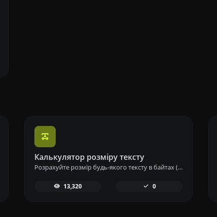
Калькулятор розміру тексту
Розрахуйте розмір будь-якого тексту в байтах (B), кілобайтах (KB) або мегабайтах (MB) за допомогою нашого інструменту для обчислення розміру тексту.
13,320
0