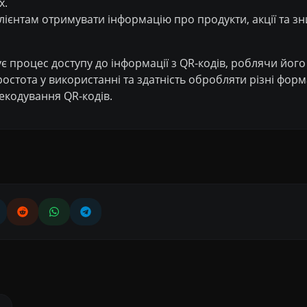
х.
ієнтам отримувати інформацію про продукти, акції та з
щує процес доступу до інформації з QR-кодів, роблячи йо
остота у використанні та здатність обробляти різні фо
декодування QR-кодів.