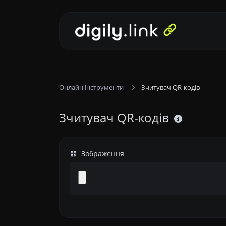
Онлайн інструменти
Зчитувач QR-кодів
Зчитувач QR-кодів
Зображення