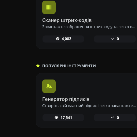
Сканер штрих-кодів
Завантажте зображення штрих-коду та легко витягніть вбудовані дані за допомогою нашого інструменту зчитування штрих-кодів для швидкого отримання інформації.
4,082
0
ПОПУЛЯРНІ ІНСТРУМЕНТИ
Генератор підписів
Створіть свій власний підпис і легко завантажте його за допомогою нашого інструменту генератора підписів для персоналізованих електронних підписів.
17,541
0