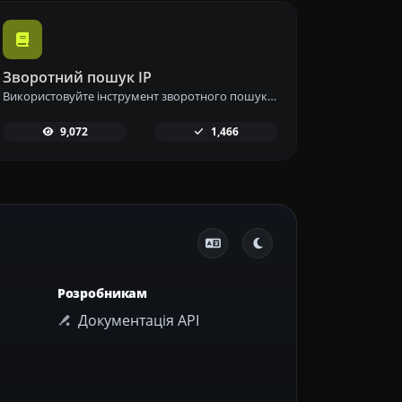
Зворотний пошук IP
Використовуйте інструмент зворотного пошуку IP, щоб швидко та легко знайти домен або хост, пов'язаний з будь-якою IP-адресою.
9,072
1,466
Розробникам
Документація API