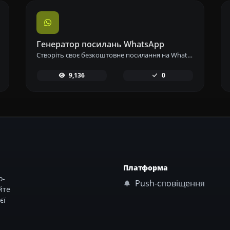
Генератор посилань WhatsApp
Створіть своє безкоштовне посилання на WhatsApp миттєво за допомогою нашого генератора посилань WhatsApp. Додайте власне повідомлення та починайте чати в один клік – без входу в систему або кодування.
9,136
0
Платформа
о-
Push-сповіщення
йте
єї