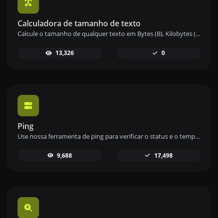
Calculadora de tamanho de texto
Calcule o tamanho de qualquer texto em Bytes (B), Kilobytes (KB) ou Megabytes (MB) usando nossa ferramenta de cálculo de tamanho de texto.
13,326
0
Ping
Use nossa ferramenta de ping para verificar o status e o tempo de resposta de qualquer site, servidor ou porta de forma rápida e eficiente.
9,688
17,498