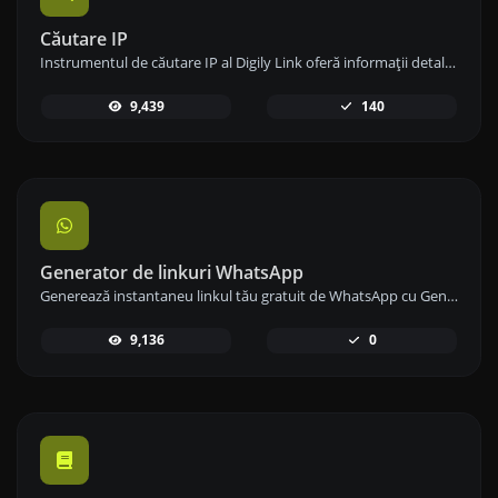
Căutare IP
Instrumentul de căutare IP al Digily Link oferă informații detaliate despre orice adresă IP. Folosește acest serviciu online gratuit pentru a obține date IP cuprinzătoare.
9,439
140
Generator de linkuri WhatsApp
Generează instantaneu linkul tău gratuit de WhatsApp cu Generatorul nostru de Linkuri WhatsApp. Adaugă un mesaj personalizat și începe conversațiile cu un singur clic – fără autentificare sau codare necesară.
9,136
0