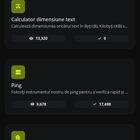
Calculator dimensiune text
Calculează dimensiunea oricărui text în Byți (B), Kilobyți (KB) sau Megabyți (MB) folosind instrumentul nostru de calcul al dimensiunii textului.
13,320
0
Ping
Folosiți instrumentul nostru de ping pentru a verifica rapid și eficient starea și timpul de răspuns al oricărui site web, server sau port.
9,678
17,498