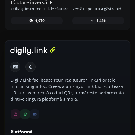
Căutare inversă IP
Utilizați instrumentul de căutare inversă IP pentru a găsi rapid și ușor domeniul sau gazda asociată cu orice adresă IP.
9,070
1,466
Digily Link facilitează reunirea tuturor linkurilor tale
într-un singur loc. Creează un singur link bio, scurtează
URL-uri, generează coduri QR și urmărește performanța
dintr-o singură platformă simplă.
Platformă