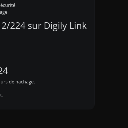
écurité.
age.
/224 sur Digily Link
24
leurs de hachage.
s.