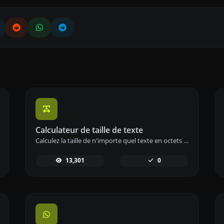
Calculateur de taille de texte
Calculez la taille de n'importe quel texte en octets (B), kilooctets (KB) ou mégaoctets (MB) à l'aide de notre outil de calcul de taille de texte.
13,301
0