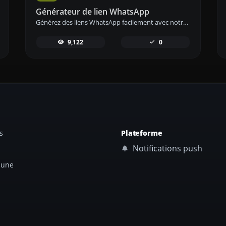
Générateur de lien WhatsApp
Générez des liens WhatsApp facilement avec notre outil de génération de liens WhatsApp pour une communication instantanée.
9,122
0
s
Plateforme
Notifications push
 une