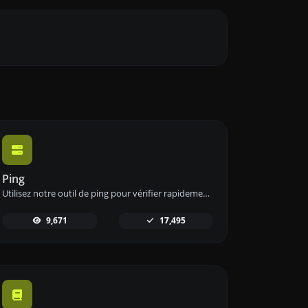
Ping
Utilisez notre outil de ping pour vérifier rapidement et efficacement le statut et le temps de réponse de n'importe quel site web, serveur ou port.
9,671
17,495