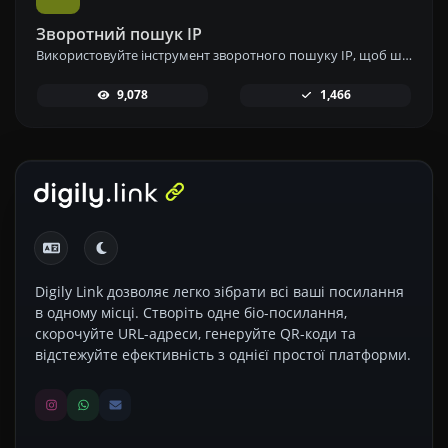
Зворотний пошук IP
Використовуйте інструмент зворотного пошуку IP, щоб швидко та легко знайти домен або хост, пов'язаний з будь-якою IP-адресою.
9,078
1,466
Digily Link дозволяє легко зібрати всі ваші посилання
в одному місці. Створіть одне біо-посилання,
скорочуйте URL-адреси, генеруйте QR-коди та
відстежуйте ефективність з однієї простої платформи.