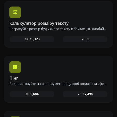
Калькулятор розміру тексту
Розрахуйте розмір будь-якого тексту в байтах (B), кілобайтах (KB) або мегабайтах (MB) за допомогою нашого інструменту для обчислення розміру тексту.
13,323
0
Пінг
Використовуйте наш інструмент ping, щоб швидко та ефективно перевірити статус і час відгуку будь-якого вебсайту, сервера або порту.
9,684
17,498