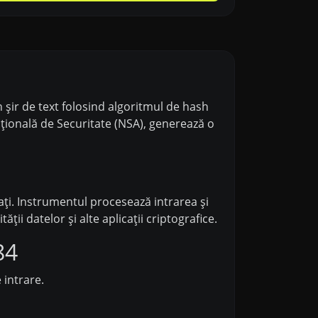
șir de text folosind algoritmul de hash
țională de Securitate (NSA), generează o
ați. Instrumentul procesează intrarea și
ii datelor și alte aplicații criptografice.
84
 intrare.