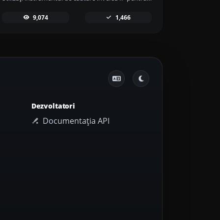
9,074
1,466
Dezvoltatori
Documentația API