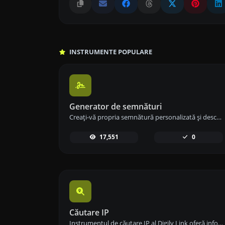
INSTRUMENTE POPULARE
Generator de semnături
Creați-vă propria semnătură personalizată și descărcați-o ușor cu instrumentul nostru de generare a semnăturilor pentru semnături electronice personalizate.
17,551
0
Căutare IP
Instrumentul de căutare IP al Digily Link oferă informații detaliate despre orice adresă IP. Folosește acest serviciu online gratuit pentru a obține date IP cuprinzătoare.