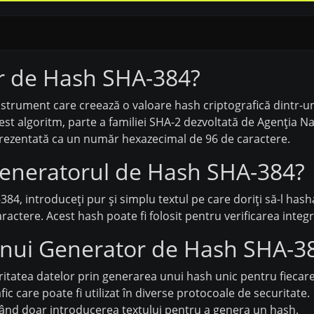
r de Hash SHA-384?
trument care creează o valoare hash criptografică dintr-un 
st algoritm, parte a familiei SHA-2 dezvoltată de Agenția Na
eprezentată ca un număr hexazecimal de 96 de caractere.
eneratorul de Hash SHA-384?
84, introduceți pur și simplu textul pe care doriți să-l hash
tere. Acest hash poate fi folosit pentru verificarea integrităț
ii unui Generator de Hash SHA-3
itatea datelor prin generarea unui hash unic pentru fiecare
c care poate fi utilizat în diverse protocoale de securitate.
itând doar introducerea textului pentru a genera un hash.