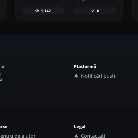
9,142
0
lor
Platformă
k
Notificări push
i
urse
Legal
entru de ajutor
Contactați