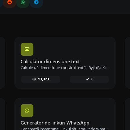
Calculator dimensiune text
Calculează dimensiunea oricărui text în Byți (B), Kilobyți (KB) sau Megabyți (MB) folosind instrumentul nostru de calcul al dimensiunii textului.
13,323
0
Generator de linkuri WhatsApp
Generează instantaneu linkul tău gratuit de WhatsApp cu Generatorul nostru de Linkuri WhatsApp. Adaugă un mesaj personalizat și începe conversațiile cu un singur clic – fără autentificare sau codare necesară.