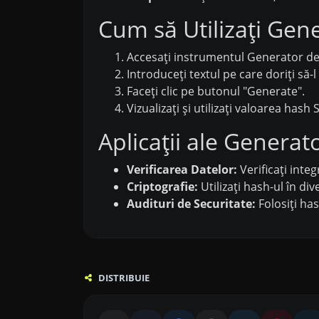
Cum să Utilizați Gen
Accesați instrumentul Generator de
Introduceți textul pe care doriți să-l
Faceți clic pe butonul "Generate".
Vizualizați și utilizați valoarea ha
Aplicații ale Genera
Verificarea Datelor:
Verificați inte
Criptografie:
Utilizați hash-ul în div
Audituri de Securitate:
Folosiți has
DISTRIBUIE