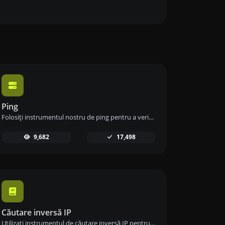
Ping
Folosiți instrumentul nostru de ping pentru a verifica rapid și eficient starea și timpul de răspuns al oricărui site web, server sau port.
9,682
17,498
Căutare inversă IP
Utilizați instrumentul de căutare inversă IP pentru a găsi rapid și ușor domeniul sau gazda asociată cu orice adresă IP.