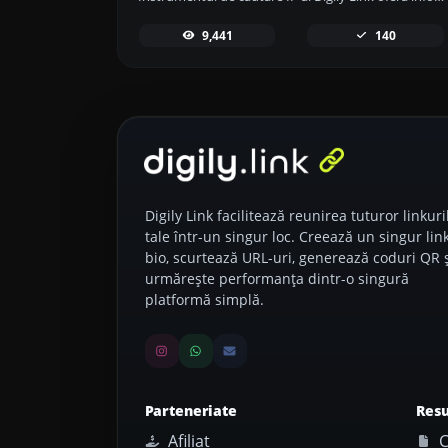
9,441
140
Digily Link facilitează reunirea tuturor linkuri
tale într-un singur loc. Creează un singur lin
bio, scurtează URL-uri, generează coduri QR ș
urmărește performanța dintr-o singură
platformă simplă.
Parteneriate
Res
Afiliat
C