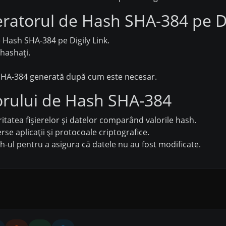
eratorul de Hash SHA-384 pe Di
 Hash SHA-384 pe Digily Link.
 hashați.
sh SHA-384 generată după cum este necesar.
torului de Hash SHA-384
gritatea fișierelor și datelor comparând valorile hash.
erse aplicații și protocoale criptografice.
h-ul pentru a asigura că datele nu au fost modificate.