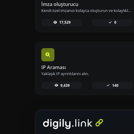
İmza oluşturucu
Kendi özel imzanızı kolayca oluşturun ve kolaylıkla indirin.
17,529
0
IP Araması
Yaklaşık IP ayrıntılarını alın.
9,439
140