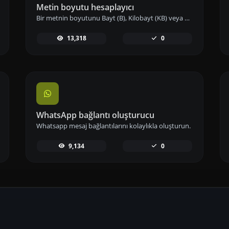
Metin boyutu hesaplayıcı
Bir metnin boyutunu Bayt (B), Kilobayt (KB) veya Megabayt (MB) cinsinden alın.
13,318
0
WhatsApp bağlantı oluşturucu
Whatsapp mesaj bağlantılarını kolaylıkla oluşturun.
9,134
0