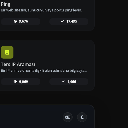
Ping
Bir web sitesini, sunucuyu veya portu ping'leyin.
9,676
17,495
Ters IP Araması
Bir IP alın ve onunla ilişkili alan adını/ana bilgisayarı aramaya çalışın.
9,069
1,466