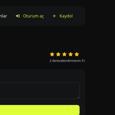
nlar
Oturum aç
Kaydol
2
derecelendirmenin
5
'ı