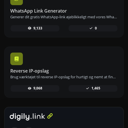
WhatsApp Link Generator
Generer dit gratis WhatsApp-link øjeblikkeligt med vores WhatsApp Link Generator. Tilføj en tilpasset besked og start chats med ét klik – ingen login eller kodning krævet.
9,133
0
Reverse IP-opslag
Brug værktøjet til reverse IP-opslag for hurtigt og nemt at finde det domæne eller den vært, der er knyttet til en IP-adresse.
9,068
1,465