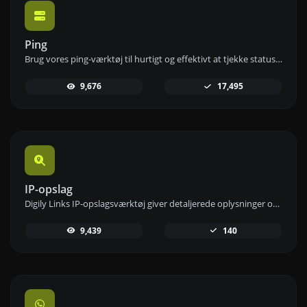
Ping
Brug vores ping-værktøj til hurtigt og effektivt at tjekke status og svartid for enhver hjemmeside, server eller port.
9,676
17,495
IP-opslag
Digily Links IP-opslagsværktøj giver detaljerede oplysninger om enhver IP-adresse. Brug denne gratis online tjeneste til at få omfattende IP-data.
9,439
140