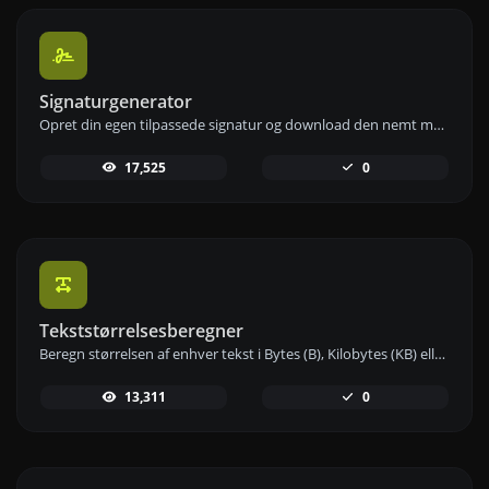
Signaturgenerator
Opret din egen tilpassede signatur og download den nemt med vores signaturgeneratorværktøj til personlige e-signaturer.
17,525
0
Tekststørrelsesberegner
Beregn størrelsen af enhver tekst i Bytes (B), Kilobytes (KB) eller Megabytes (MB) ved hjælp af vores tekststørrelsesberegner.
13,311
0