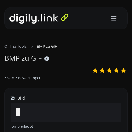
Online-Tools
BMP zu GIF
BMP zu GIF
5
von
2
Bewertungen
Bild
.bmp erlaubt.