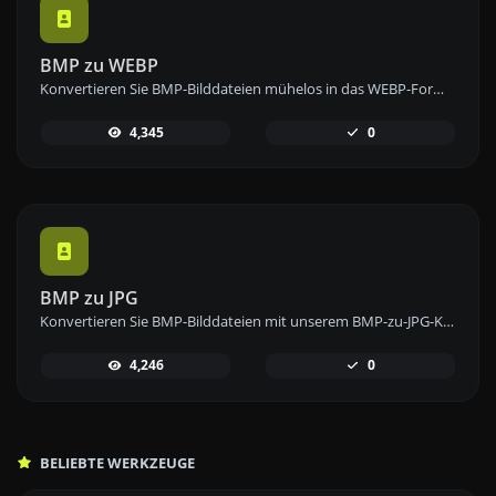
BMP zu WEBP
Konvertieren Sie BMP-Bilddateien mühelos in das WEBP-Format mit unserem BMP-zu-WEBP-Konverter-Tool für effiziente Bildkomprimierung.
4,345
0
BMP zu JPG
Konvertieren Sie BMP-Bilddateien mit unserem BMP-zu-JPG-Konverter-Tool einfach in das JPG-Format für vielseitige Bildnutzung.
4,246
0
BELIEBTE WERKZEUGE