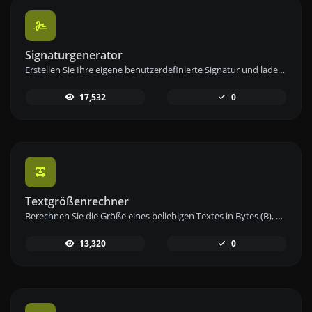
Signaturgenerator
Erstellen Sie Ihre eigene benutzerdefinierte Signatur und laden Sie sie einfach mit unserem Signaturgenerator-Tool für personalisierte E-Signaturen herunter.
17,532
0
Textgrößenrechner
Berechnen Sie die Größe eines beliebigen Textes in Bytes (B), Kilobytes (KB) oder Megabytes (MB) mit unserem Textgrößenrechner.
13,320
0