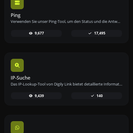
Ping
Verwenden Sie unser Ping-Tool, um den Status und die Antwortzeit einer beliebigen Website, eines Servers oder Ports schnell und effizient zu überprüfen.
9,677
17,495
IP-Suche
Das IP-Lookup-Tool von Digily Link bietet detaillierte Informationen zu jeder IP-Adresse. Nutzen Sie diesen kostenlosen Online-Dienst, um umfassende IP-Daten zu erhalten.
9,439
140