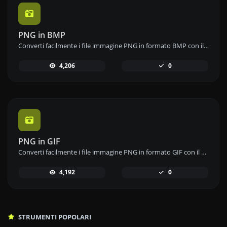
PNG in BMP
Converti facilmente i file immagine PNG in formato BMP con il nostro strumento di conversione da PNG a BMP per ottenere immagini di alta qualità.
4,206
0
PNG in GIF
Converti facilmente i file immagine PNG in formato GIF con il nostro strumento di conversione da PNG a GIF per immagini animate.
4,192
0
STRUMENTI POPOLARI