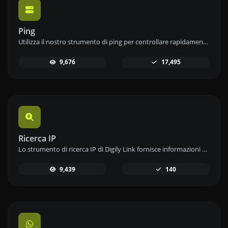
Ping
Utilizza il nostro strumento di ping per controllare rapidamente ed efficacemente lo stato e il tempo di risposta di qualsiasi sito web, server o porta.
9,676
17,495
Ricerca IP
Lo strumento di ricerca IP di Digily Link fornisce informazioni dettagliate su qualsiasi indirizzo IP. Utilizza questo servizio online gratuito per ottenere dati IP completi.
9,439
140