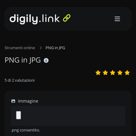
Strumenti online
PNG in JPG
PNG in JPG
5
di
2
valutazioni
Immagine
.png consentito.