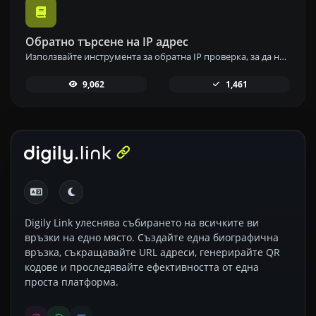
Обратно търсене на IP адрес
Използвайте инструмента за обратна IP проверка, за да намерите домейна или хоста, свързан с всеки IP адрес бързо и лесно.
9,062
1,461
Digily Link улеснява събирането на всичките ви
връзки на едно място. Създайте една биографична
връзка, съкращавайте URL адреси, генерирайте QR
кодове и проследявайте ефективността от една
проста платформа.