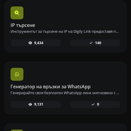
IP търсене
Инструментът за търсене на IP на Digily Link предоставя подробна информация за всеки IP адрес. Използвайте тази безплатна онлайн услуга, за да получите изчерпателни данни за IP.
9,434
140
Генератор на връзки за WhatsApp
Генерирайте своя безплатен WhatsApp линк мигновено с нашия генератор на WhatsApp линкове. Добавете персонализирано съобщение и започнете чатове с едно кликване – без нужда от вход или програмиране.
9,131
0