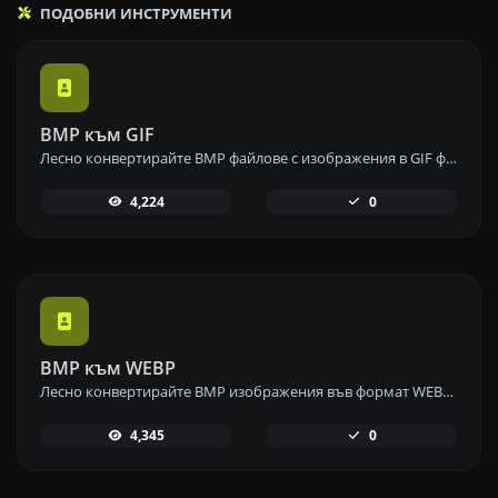
ПОДОБНИ ИНСТРУМЕНТИ
BMP към GIF
Лесно конвертирайте BMP файлове с изображения в GIF формат с нашия инструмент за конвертиране от BMP в GIF за създаване на анимирани изображения.
4,224
0
BMP към WEBP
Лесно конвертирайте BMP изображения във формат WEBP с нашия инструмент за конвертиране от BMP в WEBP за ефективно компресиране на изображения.
4,345
0