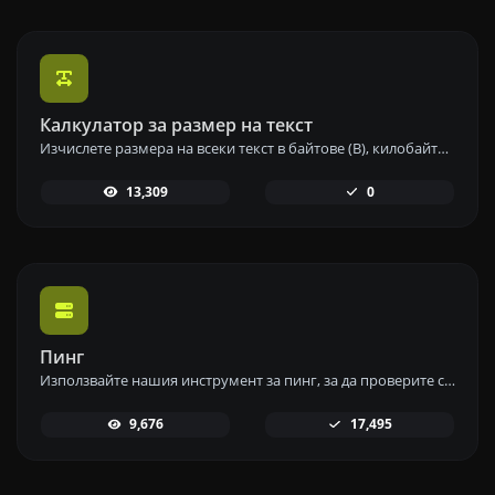
Калкулатор за размер на текст
Изчислете размера на всеки текст в байтове (B), килобайти (KB) или мегабайти (MB) с помощта на нашия инструмент за изчисляване на размера на текста.
13,309
0
Пинг
Използвайте нашия инструмент за пинг, за да проверите състоянието и времето за отговор на всеки уебсайт, сървър или порт бързо и ефективно.
9,676
17,495