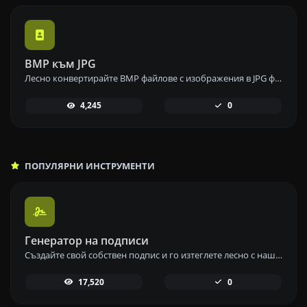
BMP към JPG
Лесно конвертирайте BMP файлове с изображения в JPG формат с нашия инструмент за конвертиране от BMP в JPG за универсална употреба на изображения.
4,245
0
ПОПУЛЯРНИ ИНСТРУМЕНТИ
Генератор на подписи
Създайте свой собствен подпис и го изтеглете лесно с нашия инструмент за генериране на подписи за персонализирани електронни подписи.
17,520
0