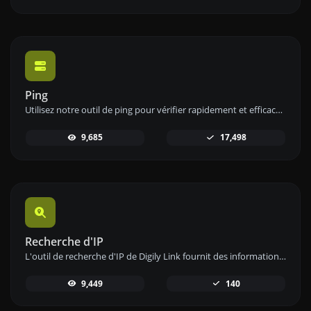
Ping
Utilisez notre outil de ping pour vérifier rapidement et efficacement le statut et le temps de réponse de n'importe quel site web, serveur ou port.
9,685
17,498
Recherche d'IP
L'outil de recherche d'IP de Digily Link fournit des informations détaillées sur toute adresse IP. Utilisez ce service en ligne gratuit pour obtenir des données IP complètes.
9,449
140