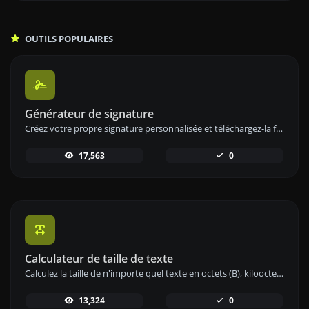
OUTILS POPULAIRES
Générateur de signature
Créez votre propre signature personnalisée et téléchargez-la facilement avec notre outil de génération de signatures pour des signatures électroniques personnalisées.
17,563
0
Calculateur de taille de texte
Calculez la taille de n'importe quel texte en octets (B), kilooctets (KB) ou mégaoctets (MB) à l'aide de notre outil de calcul de taille de texte.
13,324
0