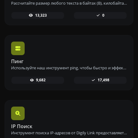
Рассчитайте размер любого текста в байтах (B), килобайтах (KB) или мегабайтах (MB) с помощью нашего инструмента калькулятора размера текста.
13,323
0
Пинг
Используйте наш инструмент ping, чтобы быстро и эффективно проверить статус и время отклика любого веб-сайта, сервера или порта.
9,682
17,498
IP Поиск
Инструмент поиска IP-адресов от Digily Link предоставляет подробную информацию о любом IP-адресе. Используйте этот бесплатный онлайн-сервис, чтобы получить полные данные об IP.