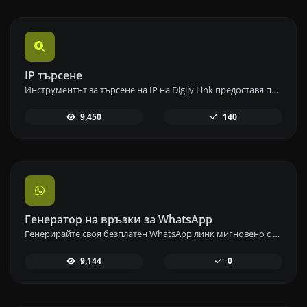
IP търсене
Инструментът за търсене на IP на Digily Link предоставя подробна информация за всеки IP адрес. Използвайте тази безплатна онлайн услуга, за да получите изчерпателни данни за IP.
9,450
140
Генератор на връзки за WhatsApp
Генерирайте своя безплатен WhatsApp линк мигновено с нашия генератор на WhatsApp линкове. Добавете персонализирано съобщение и започнете чатове с едно кликване – без нужда от вход или програмиране.
9,144
0