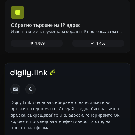
Обратно търсене на IP адрес
Използвайте инструмента за обратна IP проверка, за да намерите домейна или хоста, свързан с всеки IP адрес бързо и лесно.
9,089
1,467
Digily Link улеснява събирането на всичките ви
връзки на едно място. Създайте една биографична
връзка, съкращавайте URL адреси, генерирайте QR
кодове и проследявайте ефективността от една
проста платформа.