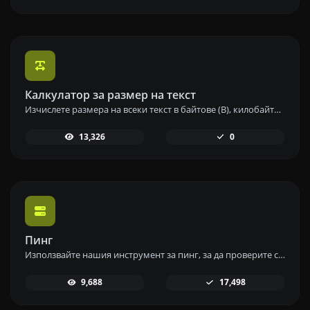
Калкулатор за размер на текст
Изчислете размера на всеки текст в байтове (B), килобайти (KB) или мегабайти (MB) с помощта на нашия инструмент за изчисляване на размера на текста.
13,326
0
Пинг
Използвайте нашия инструмент за пинг, за да проверите състоянието и времето за отговор на всеки уебсайт, сървър или порт бързо и ефективно.
9,688
17,498