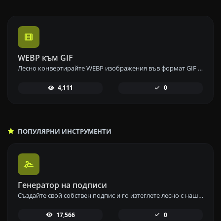
WEBP към GIF
Лесно конвертирайте WEBP изображения във формат GIF с нашия инструмент за конвертиране от WEBP в GIF за създаване на анимирани изображения.
4,111
0
ПОПУЛЯРНИ ИНСТРУМЕНТИ
Генератор на подписи
Създайте свой собствен подпис и го изтеглете лесно с нашия инструмент за генериране на подписи за персонализирани електронни подписи.
17,566
0