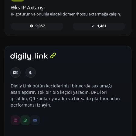
Əks IP Axtarışı
IP götürün və onunla əlaqəli domen/hostu axtarmağa çalışın.
9,057
1,461
Digily Link bütün keçidlərinizi bir yerdə saxlamağı
asanlaşdırır. Tək bir bio keçidi yaradın, URL-ləri
qısaldın, QR kodları yaradın və bir sadə platformadan
performansı izləyin.