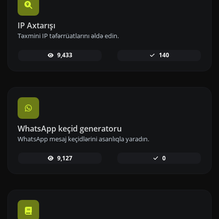
IP Axtarışı
Təxmini IP təfərrüatlarını əldə edin.
9,433
140
WhatsApp keçid generatoru
WhatsApp mesaj keçidlərini asanlıqla yaradın.
9,127
0