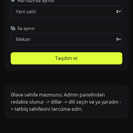
Hal-hazırda ayrılıb
İlə ayırın
Təqdim et
Əlavə səhifə məzmunu: Admin panelindən
redaktə olunur -> dillər -> dili seçin və ya yaradın -
> tətbiq səhifəsini tərcümə edin.