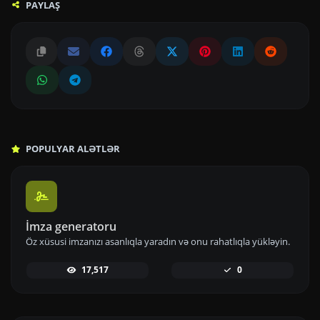
PAYLAŞ
POPULYAR ALƏTLƏR
İmza generatoru
Öz xüsusi imzanızı asanlıqla yaradın və onu rahatlıqla yükləyin.
17,517
0