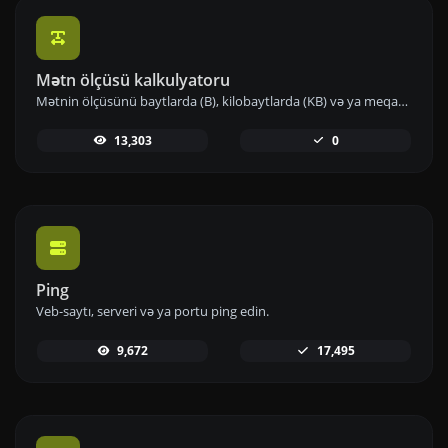
Mətn ölçüsü kalkulyatoru
Mətnin ölçüsünü baytlarda (B), kilobaytlarda (KB) və ya meqabaytlarda (MB) əldə edin.
13,303
0
Ping
Veb-saytı, serveri və ya portu ping edin.
9,672
17,495