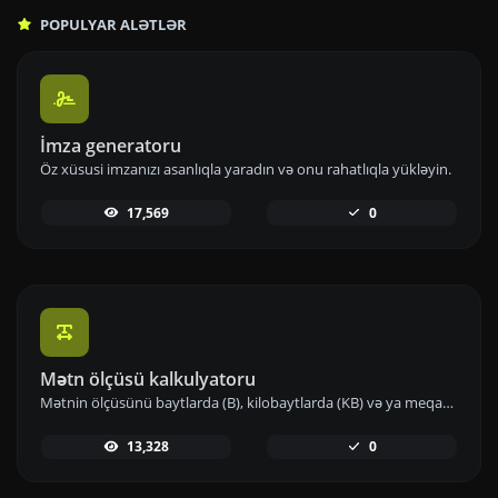
POPULYAR ALƏTLƏR
İmza generatoru
Öz xüsusi imzanızı asanlıqla yaradın və onu rahatlıqla yükləyin.
17,569
0
Mətn ölçüsü kalkulyatoru
Mətnin ölçüsünü baytlarda (B), kilobaytlarda (KB) və ya meqabaytlarda (MB) əldə edin.
13,328
0