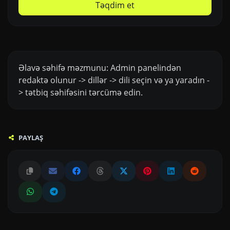
Təqdim et
Əlavə səhifə məzmunu: Admin panelindən
redaktə olunur -> dillər -> dili seçin və ya yaradın -
> tətbiq səhifəsini tərcümə edin.
PAYLAŞ