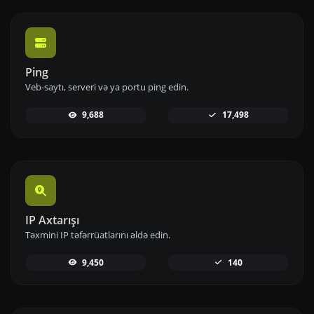
Ping
Veb-saytı, serveri və ya portu ping edin.
9,688
17,498
IP Axtarışı
Təxmini IP təfərrüatlarını əldə edin.
9,450
140