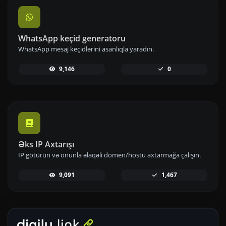
WhatsApp keçid generatoru
WhatsApp mesaj keçidlərini asanlıqla yaradın.
9,146
0
Əks IP Axtarışı
IP götürün və onunla əlaqəli domen/hostu axtarmağa çalışın.
9,091
1,467