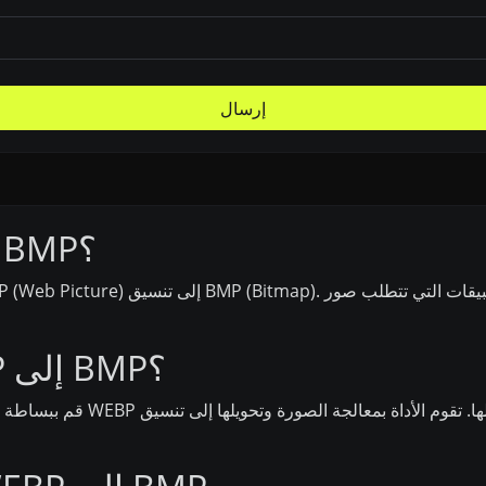
إرسال
ما هو محول WEBP إلى BMP؟
كيف يعمل محول WEBP إلى BMP؟