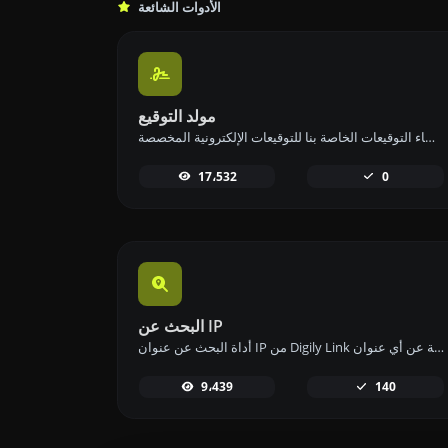
الأدوات الشائعة
مولد التوقيع
أنشئ توقيعك الخاص وقم بتنزيله بسهولة باستخدام أداة إنشاء التوقيعات الخاصة بنا للتوقيعات الإلكترونية المخصصة.
17،532
0
البحث عن IP
أداة البحث عن عنوان IP من Digily Link توفر معلومات مفصلة عن أي عنوان IP. استخدم هذه الخدمة المجانية عبر الإنترنت للحصول على بيانات شاملة عن IP.
9،439
140