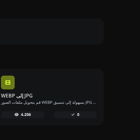
WEBP إلى JPG
قم بتحويل ملفات الصور WEBP بسهولة إلى تنسيق JPG باستخدام أداة تحويل WEBP إلى JPG الخاصة بنا لاستخدام الصور بشكل متنوع.
4،206
0