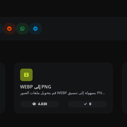
WEBP إلى PNG
قم بتحويل ملفات الصور WEBP بسهولة إلى تنسيق PNG باستخدام أداة تحويل WEBP إلى PNG للحصول على صور عالية الجودة.
4،030
0