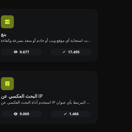
بنغ
استخدم أداة البينج الخاصة بنا للتحقق من حالة ووقت استجابة أي موقع ويب أو خادم أو منفذ بسرعة وكفاءة.
9،677
17،495
البحث العكسي عن IP
استخدم أداة البحث العكسي عن IP للعثور على النطاق أو المضيف المرتبط بأي عنوان IP بسرعة وسهولة.
9،069
1،466