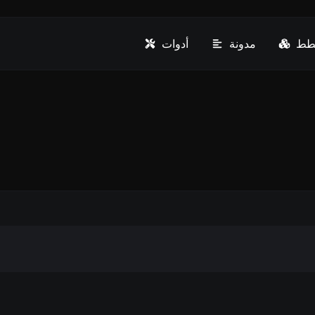
طط
مدونة
أدوات