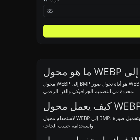
محول WEBP إلى BMP هو أداة تحول صور WEBP (Web Picture) إلى تنسيق BMP (Bitmap). هذا التحويل مفيد للتطبيقات التي تتطلب صور BMP أو لاستخدامات
محددة في التصميم الجرافيكي والفن الرقمي.
لاستخدام محول WEBP إلى BMP، قم ببساطة بتحميل صورة WEBP التي تريد تحويلها. تقوم الأداة بمعالجة الصورة وتحويلها إلى تنسيق BMP، والذي يمكن بعد ذلك تنزيله
واستخدامه حسب الحاجة.