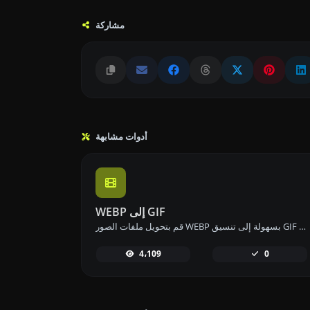
مشاركة
أدوات مشابهة
WEBP إلى GIF
قم بتحويل ملفات الصور WEBP بسهولة إلى تنسيق GIF باستخدام أداة تحويل WEBP إلى GIF الخاصة بنا لإنشاء صور متحركة.
4،109
0