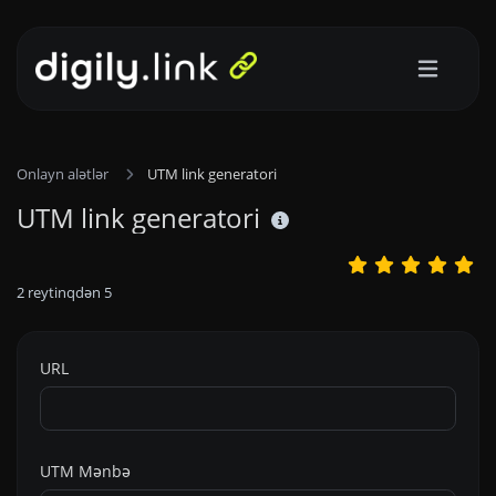
Onlayn alətlər
UTM link generatori
UTM link generatori
2
reytinqdən
5
URL
UTM Mənbə