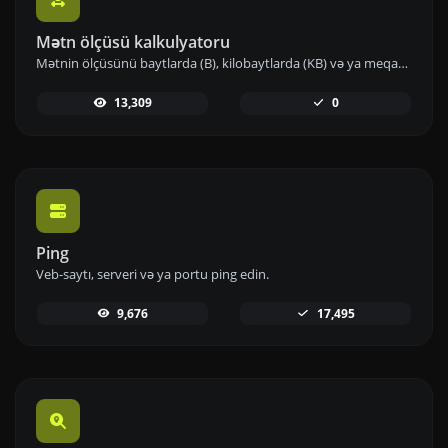
Mətn ölçüsü kalkulyatoru
Mətnin ölçüsünü baytlarda (B), kilobaytlarda (KB) və ya meqabaytlarda (MB) əldə edin.
13,309
0
Ping
Veb-saytı, serveri və ya portu ping edin.
9,676
17,495