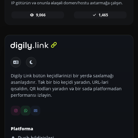
IP götürün və onunla əlaqəli domen/hostu axtarmağa çalışın.
9,066
1,465
Digily Link bütün keçidlərinizi bir yerdə saxlamağı
asanlaşdırır. Tək bir bio keçidi yaradın, URL-ləri
qısaldın, QR kodları yaradın və bir sadə platformadan
performansı izləyin.
Platforma
Push bildirişləri