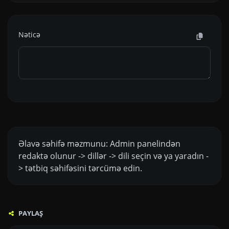
Nəticə
Əlavə səhifə məzmunu: Admin panelindən
redaktə olunur -> dillər -> dili seçin və ya yaradın -
> tətbiq səhifəsini tərcümə edin.
PAYLAŞ