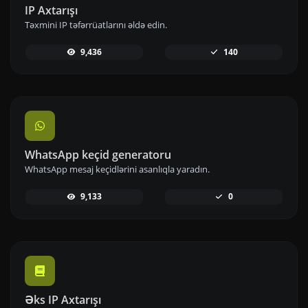
IP Axtarışı
Təxmini IP təfərrüatlarını əldə edin.
9,436
140
WhatsApp keçid generatoru
WhatsApp mesaj keçidlərini asanlıqla yaradın.
9,133
0
Əks IP Axtarışı