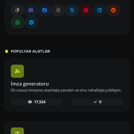
POPULYAR ALƏTLƏR
İmza generatoru
Öz xüsusi imzanızı asanlıqla yaradın və onu rahatlıqla yükləyin.
17,524
0