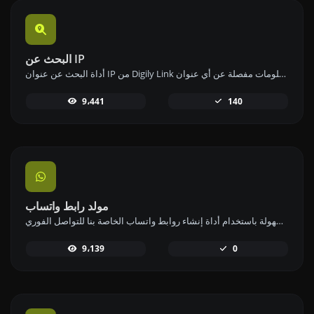
البحث عن IP
أداة البحث عن عنوان IP من Digily Link توفر معلومات مفصلة عن أي عنوان IP. استخدم هذه الخدمة المجانية عبر الإنترنت للحصول على بيانات شاملة عن IP.
9،441
140
مولد رابط واتساب
قم بإنشاء روابط واتساب بسهولة باستخدام أداة إنشاء روابط واتساب الخاصة بنا للتواصل الفوري.
9،139
0