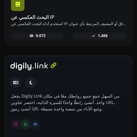
البحث العكسي عن IP
استخدم أداة البحث العكسي عن IP للعثور على النطاق أو المضيف المرتبط بأي عنوان IP بسرعة وسهولة.
9،072
1،466
يجعل Digily Link من السهل جمع جميع روابطك معًا في مكان
واحد. أنشئ رابطًا واحدًا للسيرة الذاتية، اختصر عناوين URL،
أنشئ رموز QR، وتتبع الأداء من منصة واحدة بسيطة.