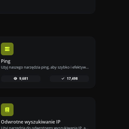
Ping
Użyj naszego narzędzia ping, aby szybko i efektywnie sprawdzić status i czas odpowiedzi dowolnej strony internetowej, serwera lub portu.
9,681
17,498
Odwrotne wyszukiwanie IP
Użyj narzędzia do odwrotnego wyszukiwania IP, aby szybko i łatwo znaleźć domenę lub hosta powiązanego z dowolnym adresem IP.