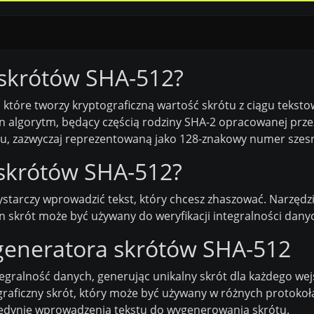
 skrótów SHA-512?
 które tworzy kryptograficzną wartość skrótu z ciągu tekst
en algorytm, będący częścią rodziny SHA-2 opracowanej pr
ótu, zazwyczaj reprezentowaną jako 128-znakowy numer szes
 skrótów SHA-512?
starczy wprowadzić tekst, który chcesz zhaszować. Narzędz
 skrót może być używany do weryfikacji integralności dany
 generatora skrótów SHA-512
gralność danych, generując unikalny skrót dla każdego wej
raficzny skrót, który może być używany w różnych protokoł
edynie wprowadzenia tekstu do wygenerowania skrótu.