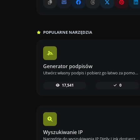
POPULARNE NARZĘDZIA
Generator podpisów
Utwórz własny podpis i pobierz go łatwo za pomocą naszego narzędzia do generowania podpisów dla spersonalizowanych e-podpisów.
17,541
0
Wyszukiwanie IP
Narzędzie do wyszukiwania IP Digily Link dostarcza szczegółowych informacji o dowolnym adresie IP. Skorzystaj z tej darmowej usługi online, aby uzyskać kompleksowe dane o IP.