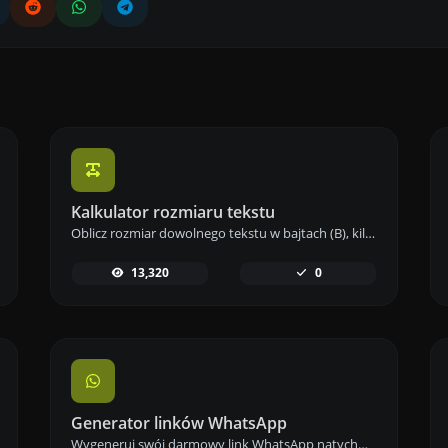
Kalkulator rozmiaru tekstu
Oblicz rozmiar dowolnego tekstu w bajtach (B), kilobajtach (KB) lub megabajtach (MB) za pomocą naszego narzędzia do obliczania rozmiaru tekstu.
13,320
0
Generator linków WhatsApp
Wygeneruj swój darmowy link WhatsApp natychmiast za pomocą naszego Generatora Linków WhatsApp. Dodaj niestandardową wiadomość i rozpocznij czaty jednym kliknięciem – bez logowania i kodowania.