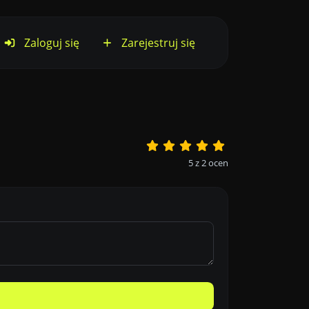
Zaloguj się
Zarejestruj się
5
z
2
ocen