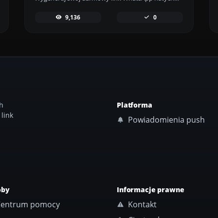
9,136
0
h
Platforma
link
Powiadomienia push
oby
Informacje prawne
entrum pomocy
Kontakt