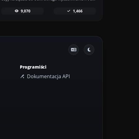
9,070
1,466
Programiści
Dokumentacja API