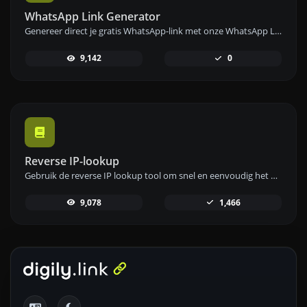
WhatsApp Link Generator
Genereer direct je gratis WhatsApp-link met onze WhatsApp Link Generator. Voeg een aangepast bericht toe en start chats met één klik – geen login of codering vereist.
9,142
0
Reverse IP-lookup
Gebruik de reverse IP lookup tool om snel en eenvoudig het domein of de host te vinden die aan een IP-adres is gekoppeld.
9,078
1,466