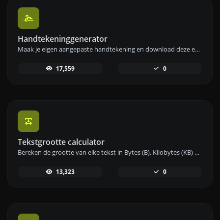
Handtekeninggenerator
Maak je eigen aangepaste handtekening en download deze eenvoudig met onze handtekeninggenerator voor gepersonaliseerde e-handtekeningen.
17,559
0
Tekstgrootte calculator
Bereken de grootte van elke tekst in Bytes (B), Kilobytes (KB) of Megabytes (MB) met behulp van onze tekstgrootte-calculator.
13,323
0