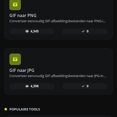
GIF naar PNG
Converteer eenvoudig GIF-afbeeldingsbestanden naar PNG-indeling met onze GIF naar PNG-converter voor afbeeldingen van hoge kwaliteit.
4,345
0
GIF naar JPG
Converteer eenvoudig GIF-afbeeldingsbestanden naar JPG-indeling met onze GIF naar JPG-convertertool voor veelzijdig beeldgebruik.
4,398
0
POPULAIRE TOOLS