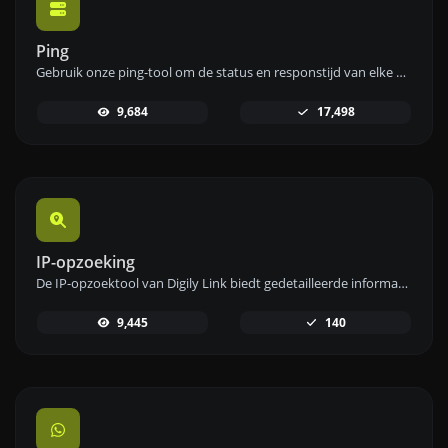
Ping
Gebruik onze ping-tool om de status en responstijd van elke website, server of poort snel en efficiënt te controleren.
9,684
17,498
IP-opzoeking
De IP-opzoektool van Digily Link biedt gedetailleerde informatie over elk IP-adres. Gebruik deze gratis online service om uitgebreide IP-gegevens te verkrijgen.
9,445
140