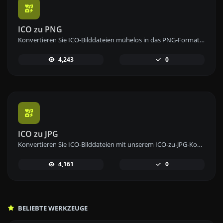
ICO zu PNG
Konvertieren Sie ICO-Bilddateien mühelos in das PNG-Format mit unserem ICO-zu-PNG-Konverter-Tool für hochqualitative Bilder.
4,243
0
ICO zu JPG
Konvertieren Sie ICO-Bilddateien mit unserem ICO-zu-JPG-Konverter-Tool einfach in das JPG-Format für vielseitige Bildnutzung.
4,161
0
BELIEBTE WERKZEUGE