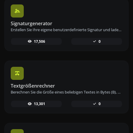
Signaturgenerator
Erstellen Sie Ihre eigene benutzerdefinierte Signatur und laden Sie sie einfach mit unserem Signaturgenerator-Tool für personalisierte E-Signaturen herunter.
17,506
0
Textgrößenrechner
Berechnen Sie die Größe eines beliebigen Textes in Bytes (B), Kilobytes (KB) oder Megabytes (MB) mit unserem Textgrößenrechner.
13,301
0