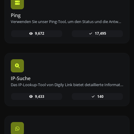
Ping
Verwenden Sie unser Ping-Tool, um den Status und die Antwortzeit einer beliebigen Website, eines Servers oder Ports schnell und effizient zu überprüfen.
9,672
17,495
IP-Suche
Das IP-Lookup-Tool von Digily Link bietet detaillierte Informationen zu jeder IP-Adresse. Nutzen Sie diesen kostenlosen Online-Dienst, um umfassende IP-Daten zu erhalten.
9,433
140