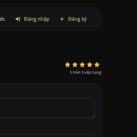
ớc
Đăng nhập
Đăng ký
5
trên
3
xếp hạng