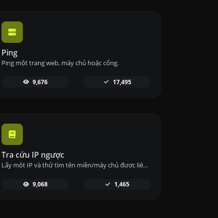
Ping
Ping một trang web, máy chủ hoặc cổng.
9,676
17,495
Tra cứu IP ngược
Lấy một IP và thử tìm tên miền/máy chủ được liên kết với nó.
9,068
1,465