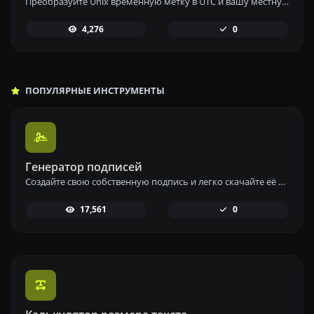
Преобразуйте Unix временную метку в UTC и вашу местную дату с помощью нашего инструмента преобразования временных меток Unix для точного преобразования времени.
4,276
0
ПОПУЛЯРНЫЕ ИНСТРУМЕНТЫ
Генератор подписей
Создайте свою собственную подпись и легко скачайте её с помощью нашего инструмента для генерации персонализированных электронных подписей.
17,561
0