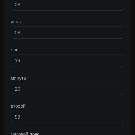
день
час
минута
второй
Часовой пояс