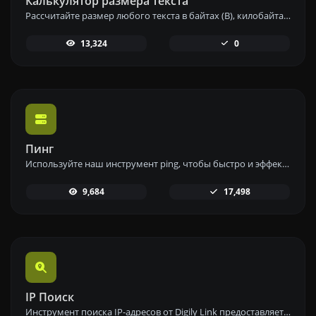
Калькулятор размера текста
Рассчитайте размер любого текста в байтах (B), килобайтах (KB) или мегабайтах (MB) с помощью нашего инструмента калькулятора размера текста.
13,324
0
Пинг
Используйте наш инструмент ping, чтобы быстро и эффективно проверить статус и время отклика любого веб-сайта, сервера или порта.
9,684
17,498
IP Поиск
Инструмент поиска IP-адресов от Digily Link предоставляет подробную информацию о любом IP-адресе. Используйте этот бесплатный онлайн-сервис, чтобы получить полные данные об IP.