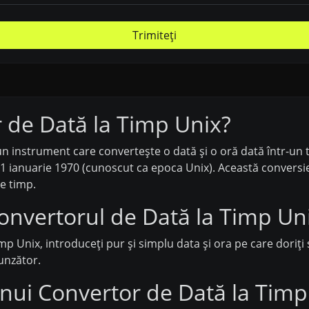
Trimiteți
 de Dată la Timp Unix?
n instrument care convertește o dată și o oră dată într-un 
1 ianuarie 1970 (cunoscut ca epoca Unix). Această conversi
de timp.
nvertorul de Dată la Timp Un
mp Unix, introduceți pur și simplu data și ora pe care doriți
unzător.
i unui Convertor de Dată la Tim