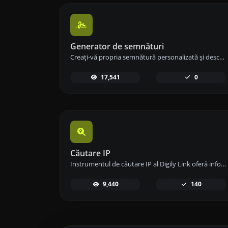
Generator de semnături
Creați-vă propria semnătură personalizată și descărcați-o ușor cu instrumentul nostru de generare a semnăturilor pentru semnături electronice personalizate.
17,541
0
Căutare IP
Instrumentul de căutare IP al Digily Link oferă informații detaliate despre orice adresă IP. Folosește acest serviciu online gratuit pentru a obține date IP cuprinzătoare.
9,440
140