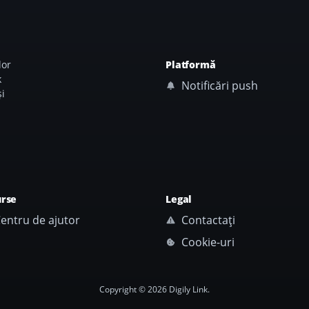
lor
Platformă
k
Notificări push
i
urse
Legal
entru de ajutor
Contactați
Cookie-uri
Copyright © 2026 Digily Link.