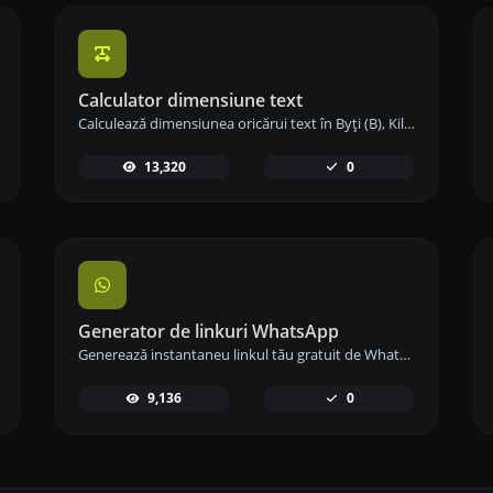
Calculator dimensiune text
Calculează dimensiunea oricărui text în Byți (B), Kilobyți (KB) sau Megabyți (MB) folosind instrumentul nostru de calcul al dimensiunii textului.
13,320
0
Generator de linkuri WhatsApp
Generează instantaneu linkul tău gratuit de WhatsApp cu Generatorul nostru de Linkuri WhatsApp. Adaugă un mesaj personalizat și începe conversațiile cu un singur clic – fără autentificare sau codare necesară.
9,136
0