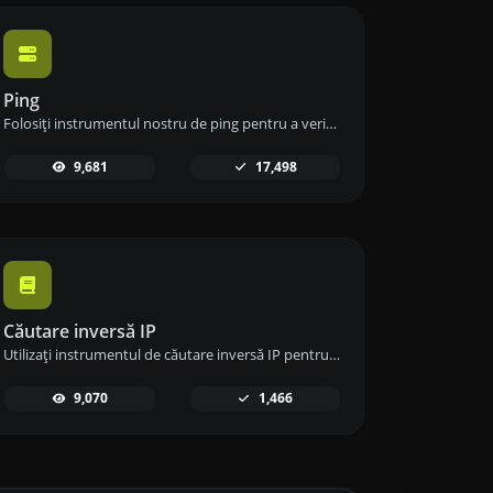
Ping
Folosiți instrumentul nostru de ping pentru a verifica rapid și eficient starea și timpul de răspuns al oricărui site web, server sau port.
9,681
17,498
Căutare inversă IP
Utilizați instrumentul de căutare inversă IP pentru a găsi rapid și ușor domeniul sau gazda asociată cu orice adresă IP.
9,070
1,466