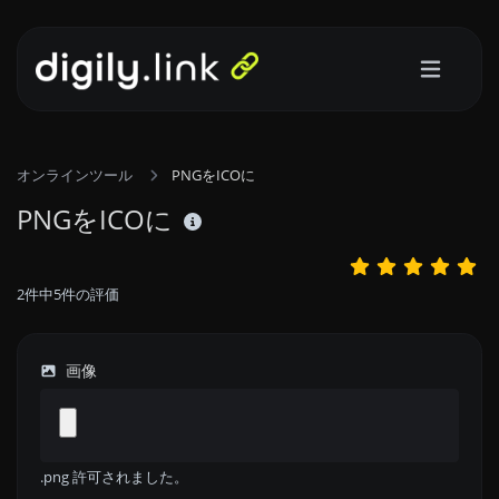
オンラインツール
PNGをICOに
PNGをICOに
2
件中
5
件の評価
画像
.png 許可されました。